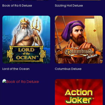
Book of Ra 6 Deluxe
Sizzling Hot Deluxe
Lord of the Ocean
Columbus Deluxe