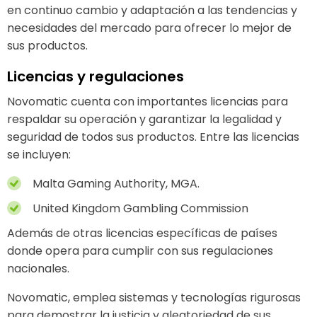
en continuo cambio y adaptación a las tendencias y
necesidades del mercado para ofrecer lo mejor de
sus productos.
Licencias y regulaciones
Novomatic cuenta con importantes licencias para
respaldar su operación y garantizar la legalidad y
seguridad de todos sus productos. Entre las licencias
se incluyen:
Malta Gaming Authority, MGA.
United Kingdom Gambling Commission
Además de otras licencias específicas de países
donde opera para cumplir con sus regulaciones
nacionales.
Novomatic, emplea sistemas y tecnologías rigurosas
para demostrar la justicia y aleatoriedad de sus