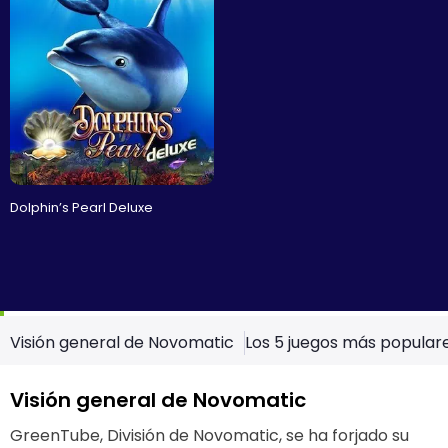
Dolphin’s Pearl Deluxe
Visión general de Novomatic
Los 5 juegos más popular
Visión general de Novomatic
GreenTube, División de Novomatic, se ha forjado su