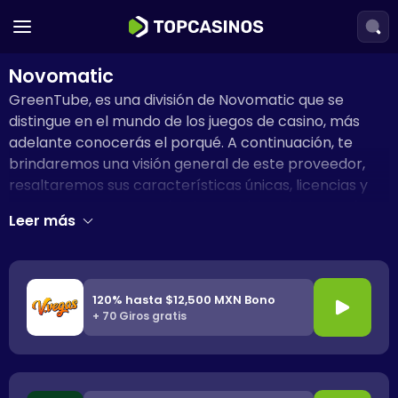
Novomatic
GreenTube, es una división de Novomatic que se
distingue en el mundo de los juegos de casino, más
adelante conocerás el porqué. A continuación, te
brindaremos una visión general de este proveedor,
resaltaremos sus características únicas, licencias y
estaremos presentando algunos de sus juegos más
Leer más
populares. ¡Sigue leyendo!
120% hasta $12,500 MXN Bono
+ 70 Giros gratis