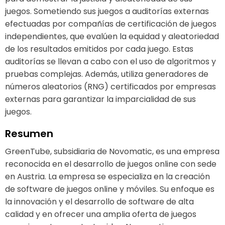
juegos. Sometiendo sus juegos a auditorías externas
efectuadas por compañías de certificación de juegos
independientes, que evalúen la equidad y aleatoriedad
de los resultados emitidos por cada juego. Estas
auditorías se llevan a cabo con el uso de algoritmos y
pruebas complejas. Además, utiliza generadores de
números aleatorios (RNG) certificados por empresas
externas para garantizar la imparcialidad de sus
juegos.
Resumen
GreenTube, subsidiaria de Novomatic, es una empresa
reconocida en el desarrollo de juegos online con sede
en Austria. La empresa se especializa en la creación
de software de juegos online y móviles. Su enfoque es
la innovación y el desarrollo de software de alta
calidad y en ofrecer una amplia oferta de juegos