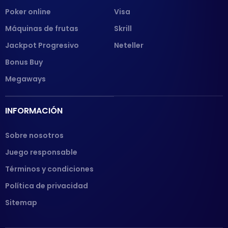
Poker online
Visa
Máquinas de frutas
Skrill
Jackpot Progresivo
Neteller
Bonus Buy
Megaways
INFORMACIÓN
Sobre nosotros
Juego responsable
Términos y condiciones
Política de privacidad
Sitemap