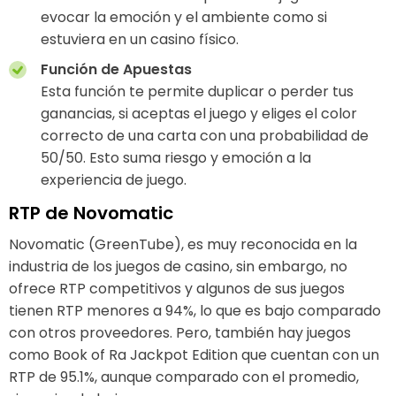
evocar la emoción y el ambiente como si
estuviera en un casino físico.
Función de Apuestas
Esta función te permite duplicar o perder tus
ganancias, si aceptas el juego y eliges el color
correcto de una carta con una probabilidad de
50/50. Esto suma riesgo y emoción a la
experiencia de juego.
RTP de Novomatic
Novomatic (GreenTube), es muy reconocida en la
industria de los juegos de casino, sin embargo, no
ofrece RTP competitivos y algunos de sus juegos
tienen RTP menores a 94%, lo que es bajo comparado
con otros proveedores. Pero, también hay juegos
como Book of Ra Jackpot Edition que cuentan con un
RTP de 95.1%, aunque comparado con el promedio,