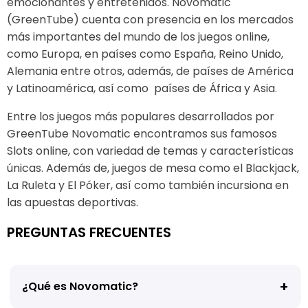
emocionantes y entretenidos. Novomatic
(GreenTube) cuenta con presencia en los mercados
más importantes del mundo de los juegos online,
como Europa, en países como España, Reino Unido,
Alemania entre otros, además, de países de América
y Latinoamérica, así como países de África y Asia.
Entre los juegos más populares desarrollados por
GreenTube Novomatic encontramos sus famosos
Slots online, con variedad de temas y características
únicas. Además de, juegos de mesa como el Blackjack,
La Ruleta y El Póker, así como también incursiona en
las apuestas deportivas.
PREGUNTAS FRECUENTES
¿Qué es Novomatic?