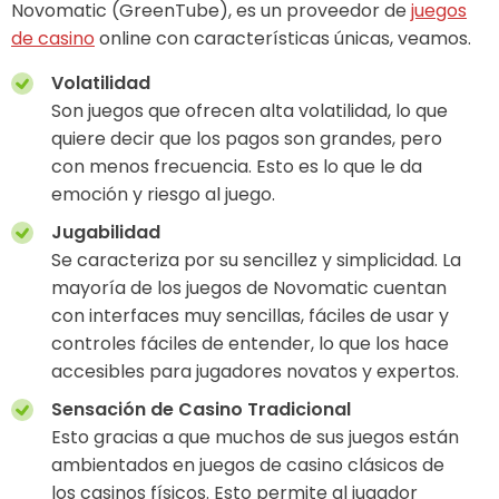
Novomatic (GreenTube), es un proveedor de
juegos
de casino
online con características únicas, veamos.
Volatilidad
Son juegos que ofrecen alta volatilidad, lo que
quiere decir que los pagos son grandes, pero
con menos frecuencia. Esto es lo que le da
emoción y riesgo al juego.
Jugabilidad
Se caracteriza por su sencillez y simplicidad. La
mayoría de los juegos de Novomatic cuentan
con interfaces muy sencillas, fáciles de usar y
controles fáciles de entender, lo que los hace
accesibles para jugadores novatos y expertos.
Sensación de Casino Tradicional
Esto gracias a que muchos de sus juegos están
ambientados en juegos de casino clásicos de
los casinos físicos. Esto permite al jugador