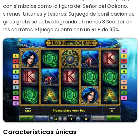
con símbolos como la figura del Señor del Océano,
sirenas, tritones y tesoros. Su juego de bonificación de
giros gratis se activa logrando al menos 3 Scatter en
los carretes. El juego cuenta con un RTP de 95%.
Características únicas