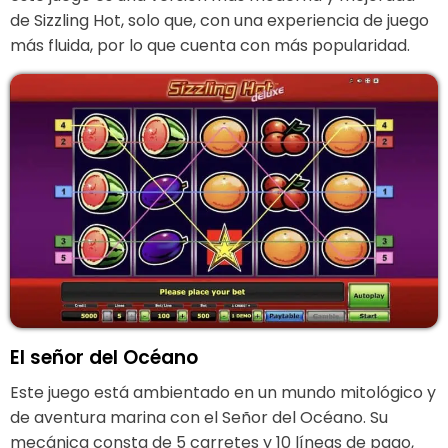
de Sizzling Hot, solo que, con una experiencia de juego
más fluida, por lo que cuenta con más popularidad.
El señor del Océano
Este juego está ambientado en un mundo mitológico y
de aventura marina con el Señor del Océano. Su
mecánica consta de 5 carretes y 10 líneas de pago,