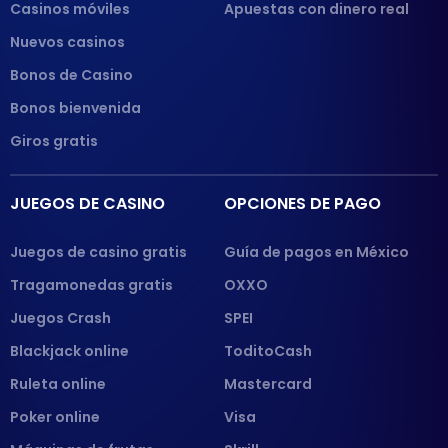
Casinos móviles
Apuestas con dinero real
Nuevos casinos
Bonos de Casino
Bonos bienvenida
Giros gratis
JUEGOS DE CASINO
OPCIONES DE PAGO
Juegos de casino gratis
Guía de pagos en México
Tragamonedas gratis
OXXO
Juegos Crash
SPEI
Blackjack online
ToditoCash
Ruleta online
Mastercard
Poker online
Visa