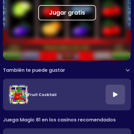
Jugar gratis
También te puede gustar
>
Fruit Cocktail
Juega Magic 81 en los casinos recomendados