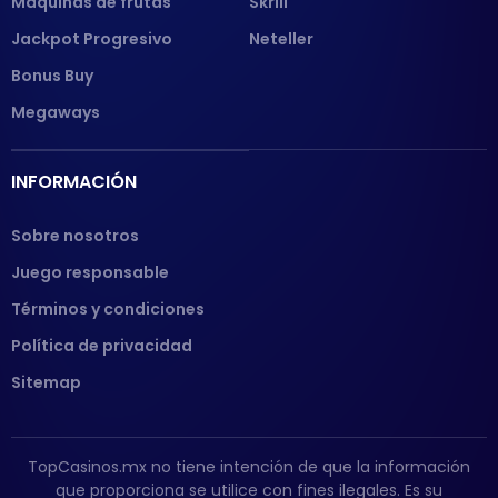
Máquinas de frutas
Skrill
Jackpot Progresivo
Neteller
Bonus Buy
Megaways
INFORMACIÓN
Sobre nosotros
Juego responsable
Términos y condiciones
Política de privacidad
Sitemap
TopCasinos.mx no tiene intención de que la información
que proporciona se utilice con fines ilegales. Es su