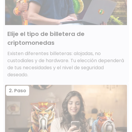
Elije el tipo de billetera de
criptomonedas
Existen diferentes billeteras: alojadas, no
custodiales y de hardware. Tu elección dependerá
de tus necesidades y el nivel de seguridad
deseado.
2. Paso