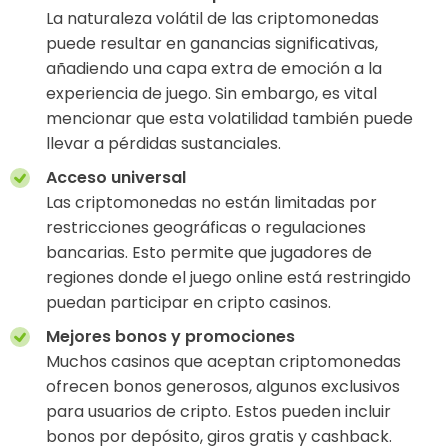
La naturaleza volátil de las criptomonedas
puede resultar en ganancias significativas,
añadiendo una capa extra de emoción a la
experiencia de juego. Sin embargo, es vital
mencionar que esta volatilidad también puede
llevar a pérdidas sustanciales.
Acceso universal
Las criptomonedas no están limitadas por
restricciones geográficas o regulaciones
bancarias. Esto permite que jugadores de
regiones donde el juego online está restringido
puedan participar en cripto casinos.
Mejores bonos y promociones
Muchos casinos que aceptan criptomonedas
ofrecen bonos generosos, algunos exclusivos
para usuarios de cripto. Estos pueden incluir
bonos por depósito, giros gratis y cashback.