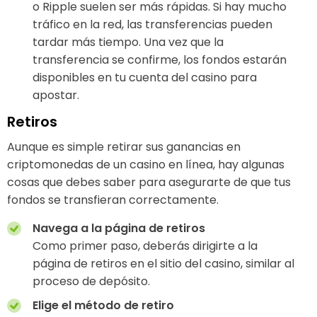
o Ripple suelen ser más rápidas. Si hay mucho
tráfico en la red, las transferencias pueden
tardar más tiempo. Una vez que la
transferencia se confirme, los fondos estarán
disponibles en tu cuenta del casino para
apostar.
Retiros
Aunque es simple retirar sus ganancias en
criptomonedas de un casino en línea, hay algunas
cosas que debes saber para asegurarte de que tus
fondos se transfieran correctamente.
Navega a la página de retiros
Como primer paso, deberás dirigirte a la
página de retiros en el sitio del casino, similar al
proceso de depósito.
Elige el método de retiro