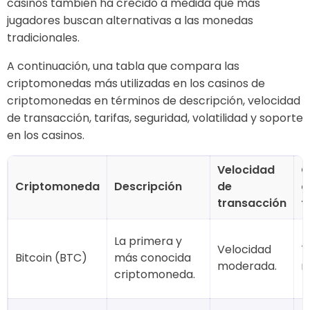
casinos también ha crecido a medida que más
jugadores buscan alternativas a las monedas
tradicionales.
A continuación, una tabla que compara las
criptomonedas más utilizadas en los casinos de
criptomonedas en términos de descripción, velocidad
de transacción, tarifas, seguridad, volatilidad y soporte
en los casinos.
Velocidad
C
Criptomoneda
Descripción
de
d
transacción
t
La primera y
Velocidad
T
Bitcoin (BTC)
más conocida
moderada.
m
criptomoneda.