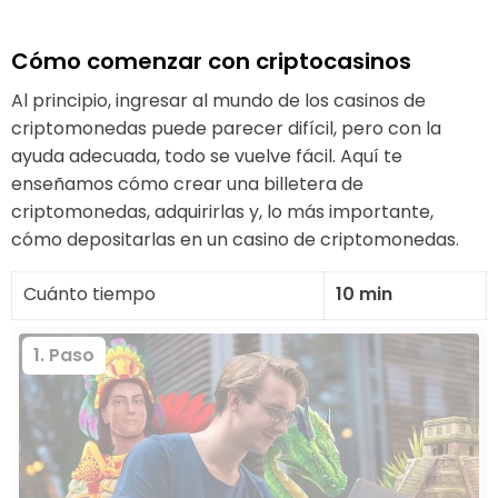
Cómo comenzar con criptocasinos
Al principio, ingresar al mundo de los casinos de
criptomonedas puede parecer difícil, pero con la
ayuda adecuada, todo se vuelve fácil. Aquí te
enseñamos cómo crear una billetera de
criptomonedas, adquirirlas y, lo más importante,
cómo depositarlas en un casino de criptomonedas.
Cuánto tiempo
10 min
1. Paso