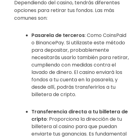
Dependiendo del casino, tendrás diferentes
opciones para retirar tus fondos. Las más
comunes son:
Pasarela de terceros
: Como CoinsPaid
o BinancePay. Si utilizaste este método
para depositar, probablemente
necesitarás usarlo también para retirar,
cumpliendo con medidas contra el
lavado de dinero. El casino enviará los
fondos a tu cuenta en la pasarela, y
desde allí, podrás transferirlos a tu
billetera de cripto.
Transferencia directa a tu billetera de
cripto
: Proporciona la dirección de tu
billetera al casino para que puedan
enviarte tus ganancias. Es fundamental