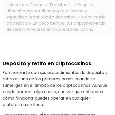
selecciona ‘Enviar’ o ‘Transferir’. → Pega la
dirección proporcionada por el casino y
especifica la cantidad a depositar. → Confirma la
transacción. En poco tiempo, tus criptomonedas
deberían reflejarse en tu cuenta del casino.
Depósito y retiro en criptocasinos
Familiarizarte con sus procedimientos de depósito y
retiro es uno de los primeros pasos cuando te
sumerges en el ámbito de los criptocasinos. Aunque
puede parecer algo nuevo, una vez que entiendes
cómo funciona, puedes operar en cualquier
plataforma en línea.