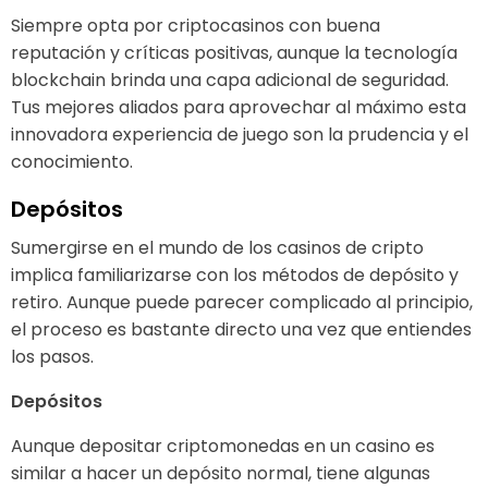
Siempre opta por criptocasinos con buena
reputación y críticas positivas, aunque la tecnología
blockchain brinda una capa adicional de seguridad.
Tus mejores aliados para aprovechar al máximo esta
innovadora experiencia de juego son la prudencia y el
conocimiento.
Depósitos
Sumergirse en el mundo de los casinos de cripto
implica familiarizarse con los métodos de depósito y
retiro. Aunque puede parecer complicado al principio,
el proceso es bastante directo una vez que entiendes
los pasos.
Depósitos
Aunque depositar criptomonedas en un casino es
similar a hacer un depósito normal, tiene algunas