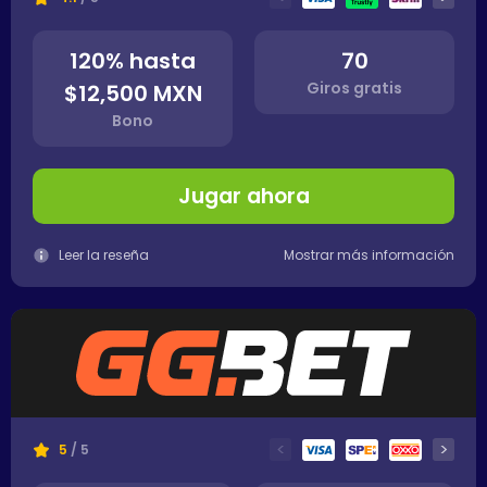
120% hasta
70
Giros gratis
$12,500 MXN
Bono
Jugar ahora
Leer la reseña
Mostrar más información
<
>
5
/ 5