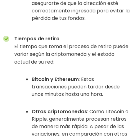
asegurarte de que la dirección esté
correctamente ingresada para evitar la
pérdida de tus fondos.
Tiempos de retiro
El tiempo que toma el proceso de retiro puede
variar según la criptomoneda y el estado
actual de su red:
Bitcoin y Ethereum
: Estas
transacciones pueden tardar desde
unos minutos hasta una hora.
Otras criptomonedas
: Como Litecoin o
Ripple, generalmente procesan retiros
de manera más rápida. A pesar de las
variaciones, en comparación con otros