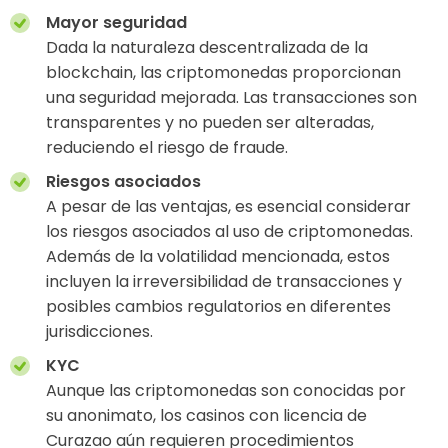
Mayor seguridad
Dada la naturaleza descentralizada de la
blockchain, las criptomonedas proporcionan
una seguridad mejorada. Las transacciones son
transparentes y no pueden ser alteradas,
reduciendo el riesgo de fraude.
Riesgos asociados
A pesar de las ventajas, es esencial considerar
los riesgos asociados al uso de criptomonedas.
Además de la volatilidad mencionada, estos
incluyen la irreversibilidad de transacciones y
posibles cambios regulatorios en diferentes
jurisdicciones.
KYC
Aunque las criptomonedas son conocidas por
su anonimato, los casinos con licencia de
Curazao aún requieren procedimientos