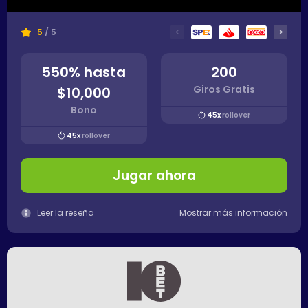
<
>
5
/ 5
550% hasta
200
Giros Gratis
$10,000
Bono
45x
rollover
45x
rollover
Jugar ahora
Leer la reseña
Mostrar más información