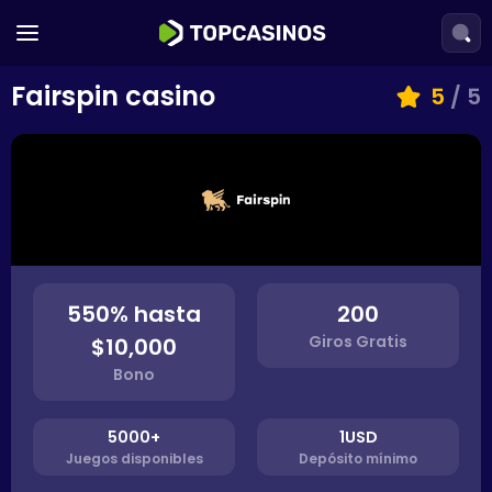
Fairspin casino
5
/ 5
550% hasta
200
Giros Gratis
$10,000
Bono
5000+
1USD
Juegos disponibles
Depósito mínimo