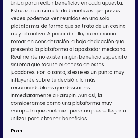
única para recibir beneficios en cada apuesta.
Estos son un cúmulo de beneficios que pocas
veces podemos ver reunidos en una sola
plataforma, de forma que se trata de un casino
muy atractivo. A pesar de ello, es necesario
tomar en consideración la baja dedicación que
presenta la plataforma al apostador mexicano.
Realmente no existe ningún beneficio especial o
sistema que facilite el acceso de estos
jugadores. Por lo tanto, si este es un punto muy
influyente sobre tu decisión, lo más
recomendable es que descartes
inmediatamente a Fairspin. Aun así, la
consideramos como una plataforma muy
completa que cualquier persona puede llegar a
utilizar para obtener beneficios.
Pros