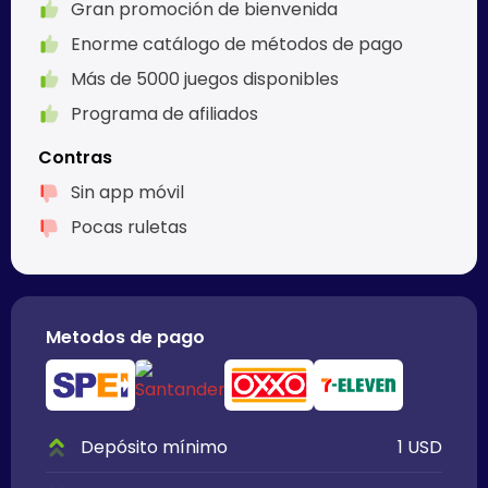
Gran promoción de bienvenida
Enorme catálogo de métodos de pago
Más de 5000 juegos disponibles
Programa de afiliados
Contras
Sin app móvil
Pocas ruletas
Metodos de pago
Depósito mínimo
1 USD