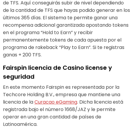
de TFS. Aquí conseguirás subir de nivel dependiendo
de la cantidad de TFS que hayas podido generar en los
últimos 365 días. El sistema te permite ganar una
recompensa adicional garantizada apostando tokens
en el programa “Hold to Earn” y recibir
permanentemente tokens de cada apuesta por el
programa de rakeback “Play to Earn”. Si te registras
ganas + 200 TFS.
Fairspin licencia de Casino license y
seguridad
En este momento Fairspin es representada por la
Techcore Holding B.V., empresa que mantiene una
licencia de la
Curacao eGaming
. Dicha licencia está
registrada bajo el número 1668/JAZ y le permite
operar en una gran cantidad de países de
Latinoamérica.