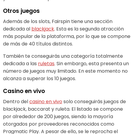
Otros juegos
Además de los slots, Fairspin tiene una sección
dedicada al
blackjack
. Esta es la segunda atracción
más popular de la plataforma, por lo que se compone
de más de 40 títulos distintos.
También te conseguirás una categoría totalmente
dedicada a las
ruletas
. Sin embargo, esta presenta un
número de juegos muy limitado. En este momento no
alcanza a superar los 10 juegos.
Casino en vivo
Dentro del
casino en vivo
solo conseguirás juegos de
blackjack, baccarat y ruleta. El listado se compone
por alrededor de 200 juegos, siendo la mayoría
otorgados por proveedores reconocidos como
Pragmatic Play. A pesar de ello, se le reprocha el