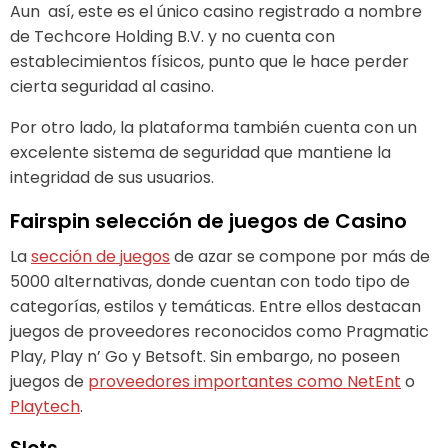
Aun así, este es el único casino registrado a nombre
de Techcore Holding B.V. y no cuenta con
establecimientos físicos, punto que le hace perder
cierta seguridad al casino.
Por otro lado, la plataforma también cuenta con un
excelente sistema de seguridad que mantiene la
integridad de sus usuarios.
Fairspin selección de juegos de Casino
La
sección de juegos
de azar se compone por más de
5000 alternativas, donde cuentan con todo tipo de
categorías, estilos y temáticas. Entre ellos destacan
juegos de proveedores reconocidos como Pragmatic
Play, Play n’ Go y Betsoft. Sin embargo, no poseen
juegos de
proveedores importantes como NetEnt
o
Playtech
.