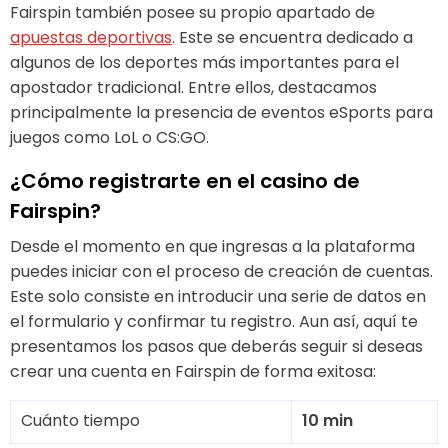
Fairspin también posee su propio apartado de
apuestas deportivas
. Este se encuentra dedicado a
algunos de los deportes más importantes para el
apostador tradicional. Entre ellos, destacamos
principalmente la presencia de eventos eSports para
juegos como LoL o CS:GO.
¿Cómo registrarte en el casino de
Fairspin?
Desde el momento en que ingresas a la plataforma
puedes iniciar con el proceso de creación de cuentas.
Este solo consiste en introducir una serie de datos en
el formulario y confirmar tu registro. Aun así, aquí te
presentamos los pasos que deberás seguir si deseas
crear una cuenta en Fairspin de forma exitosa:
Cuánto tiempo
10 min