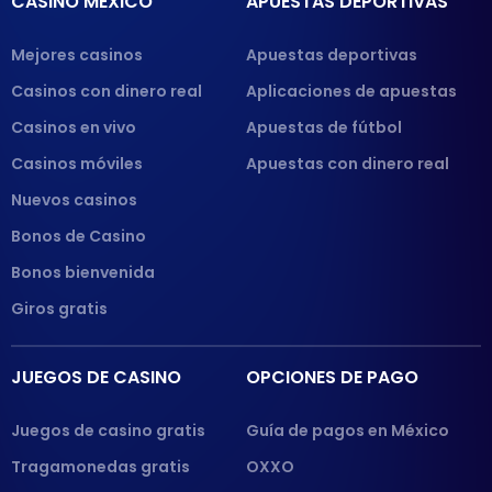
CASINO MÉXICO
APUESTAS DEPORTIVAS
Mejores casinos
Apuestas deportivas
Casinos con dinero real
Aplicaciones de apuestas
Casinos en vivo
Apuestas de fútbol
Casinos móviles
Apuestas con dinero real
Nuevos casinos
Bonos de Casino
Bonos bienvenida
Giros gratis
JUEGOS DE CASINO
OPCIONES DE PAGO
Juegos de casino gratis
Guía de pagos en México
Tragamonedas gratis
OXXO