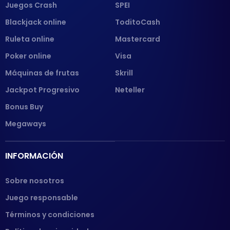
Juegos Crash
SPEI
Blackjack online
ToditoCash
Ruleta online
Mastercard
Poker online
Visa
Máquinas de frutas
Skrill
Jackpot Progresivo
Neteller
Bonus Buy
Megaways
INFORMACIÓN
Sobre nosotros
Juego responsable
Términos y condiciones