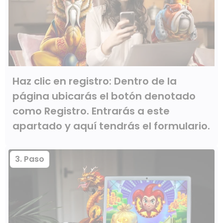
Haz clic en registro: Dentro de la
página ubicarás el botón denotado
como Registro. Entrarás a este
apartado y aquí tendrás el formulario.
3. Paso