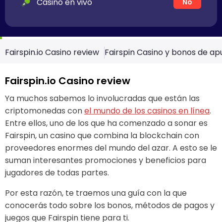
Casino en vivo
No
Fairspin.io Casino review
Fairspin Casino y bonos de apu
Fairspin.io Casino review
Ya muchos sabemos lo involucradas que están las
criptomonedas con
el mundo de los casinos en línea
.
Entre ellos, uno de los que ha comenzado a sonar es
Fairspin, un casino que combina la blockchain con
proveedores enormes del mundo del azar. A esto se le
suman interesantes promociones y beneficios para
jugadores de todas partes.
Por esta razón, te traemos una guía con la que
conocerás todo sobre los bonos, métodos de pagos y
juegos que Fairspin tiene para ti.