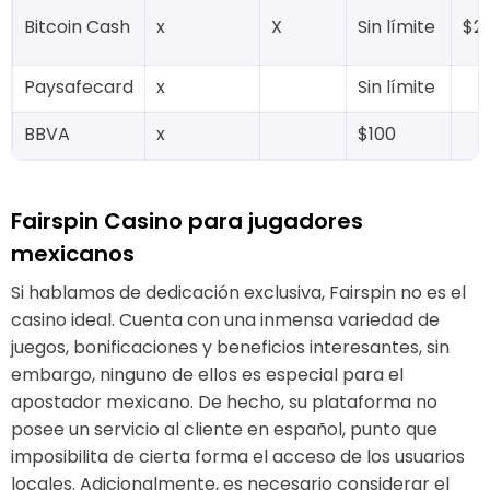
Bitcoin Cash
x
X
Sin límite
$2
Paysafecard
x
Sin límite
BBVA
x
$100
Fairspin Casino para jugadores
mexicanos
Si hablamos de dedicación exclusiva, Fairspin no es el
casino ideal. Cuenta con una inmensa variedad de
juegos, bonificaciones y beneficios interesantes, sin
embargo, ninguno de ellos es especial para el
apostador mexicano. De hecho, su plataforma no
posee un servicio al cliente en español, punto que
imposibilita de cierta forma el acceso de los usuarios
locales. Adicionalmente, es necesario considerar el