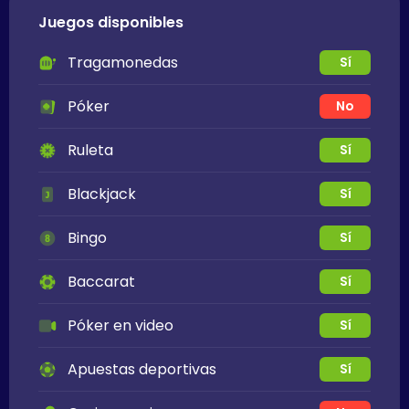
Juegos disponibles
Tragamonedas
Sí
Póker
No
Ruleta
Sí
Blackjack
Sí
Bingo
Sí
Baccarat
Sí
Póker en video
Sí
Apuestas deportivas
Sí