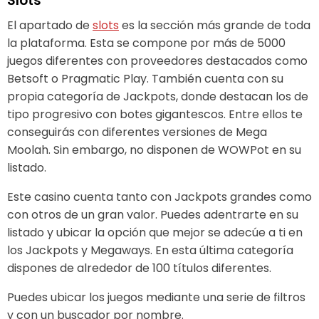
Slots
El apartado de
slots
es la sección más grande de toda
la plataforma. Esta se compone por más de 5000
juegos diferentes con proveedores destacados como
Betsoft o Pragmatic Play. También cuenta con su
propia categoría de Jackpots, donde destacan los de
tipo progresivo con botes gigantescos. Entre ellos te
conseguirás con diferentes versiones de Mega
Moolah. Sin embargo, no disponen de WOWPot en su
listado.
Este casino cuenta tanto con Jackpots grandes como
con otros de un gran valor. Puedes adentrarte en su
listado y ubicar la opción que mejor se adecúe a ti en
los Jackpots y Megaways. En esta última categoría
dispones de alrededor de 100 títulos diferentes.
Puedes ubicar los juegos mediante una serie de filtros
y con un buscador por nombre.