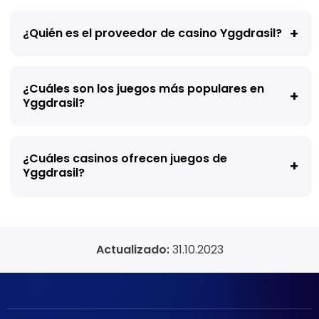
¿Quién es el proveedor de casino Yggdrasil?
¿Cuáles son los juegos más populares en
Yggdrasil?
¿Cuáles casinos ofrecen juegos de
Yggdrasil?
Actualizado:
31.10.2023