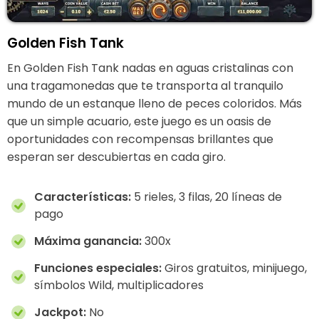
Golden Fish Tank
En Golden Fish Tank nadas en aguas cristalinas con
una tragamonedas que te transporta al tranquilo
mundo de un estanque lleno de peces coloridos. Más
que un simple acuario, este juego es un oasis de
oportunidades con recompensas brillantes que
esperan ser descubiertas en cada giro.
Características:
5 rieles, 3 filas, 20 líneas de
pago
Máxima ganancia:
300x
Funciones especiales:
Giros gratuitos, minijuego,
símbolos Wild, multiplicadores
Jackpot:
No