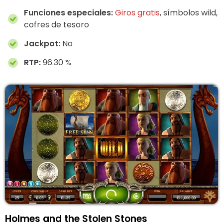
Funciones especiales:
Giros gratis
, símbolos wild,
cofres de tesoro
Jackpot:
No
RTP:
96.30 %
Holmes and the Stolen Stones