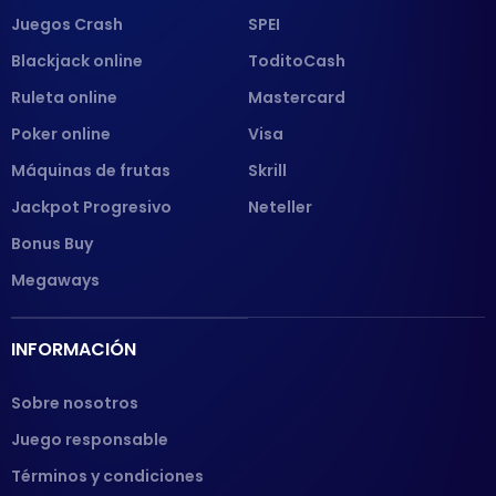
Juegos Crash
SPEI
Blackjack online
ToditoCash
Ruleta online
Mastercard
Poker online
Visa
Máquinas de frutas
Skrill
Jackpot Progresivo
Neteller
Bonus Buy
Megaways
INFORMACIÓN
Sobre nosotros
Juego responsable
Términos y condiciones