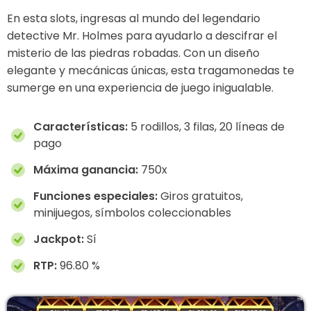
En esta slots, ingresas al mundo del legendario
detective Mr. Holmes para ayudarlo a descifrar el
misterio de las piedras robadas. Con un diseño
elegante y mecánicas únicas, esta tragamonedas te
sumerge en una experiencia de juego inigualable.
Características:
5 rodillos, 3 filas, 20 líneas de
pago
Máxima ganancia:
750x
Funciones especiales:
Giros gratuitos,
minijuegos, símbolos coleccionables
Jackpot:
Sí
RTP:
96.80 %