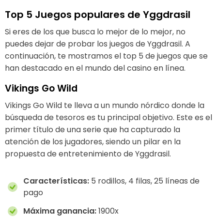
Top 5 Juegos populares de Yggdrasil
Si eres de los que busca lo mejor de lo mejor, no
puedes dejar de probar los juegos de Yggdrasil. A
continuación, te mostramos el top 5 de juegos que se
han destacado en el mundo del casino en línea.
Vikings Go Wild
Vikings Go Wild te lleva a un mundo nórdico donde la
búsqueda de tesoros es tu principal objetivo. Este es el
primer título de una serie que ha capturado la
atención de los jugadores, siendo un pilar en la
propuesta de entretenimiento de Yggdrasil.
Características:
5 rodillos, 4 filas, 25 líneas de
pago
Máxima ganancia:
1900x