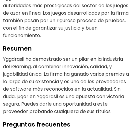
autoridades más prestigiosas del sector de los juegos
de azar en línea. Los juegos desarrollados por la firma
también pasan por un riguroso proceso de pruebas,
con el fin de garantizar su justicia y buen
funcionamiento.
Resumen
Yggdrasil ha demostrado ser un pilar en la industria
del iGaming, al combinar innovación, calidad, y
jugabilidad única. La firma ha ganado varios premios a
lo largo de su existencia y es uno de los proveedores
de software más reconocidos en la actualidad. Sin
duda, jugar en Yggdrasil es una apuesta con victoria
segura. Puedes darle una oportunidad a este
proveedor probando cualquiera de sus títulos.
Preguntas frecuentes