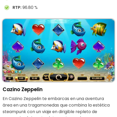
RTP:
96.80 %
Cazino Zeppelin
En Cazino Zeppelin te embarcas en una aventura
área en una tragamonedas que combina la estética
steampunk con un viaje en dirigible repleto de