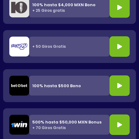
100% hasta $4,000 MXN Bono
+ 25 Giros gratis
+ 50 Giros Gratis
100% hasta $500 Bono
500% hasta $50,000 MXN Bonus
+ 70 Giros Gratis