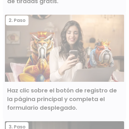
de tiradas gratis.
2. Paso
Haz clic sobre el botón de registro de
la página principal y completa el
formulario desplegado.
3. Paso