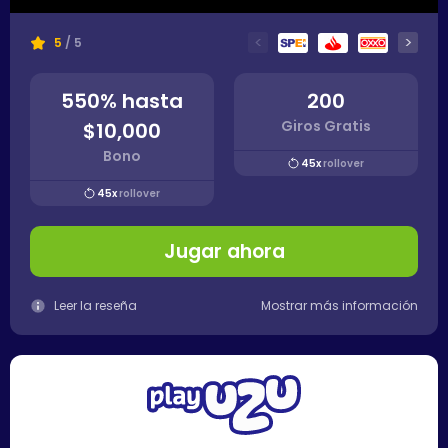
<
>
5
/ 5
550% hasta
200
Giros Gratis
$10,000
Bono
45x
rollover
45x
rollover
Jugar ahora
Leer la reseña
Mostrar más información