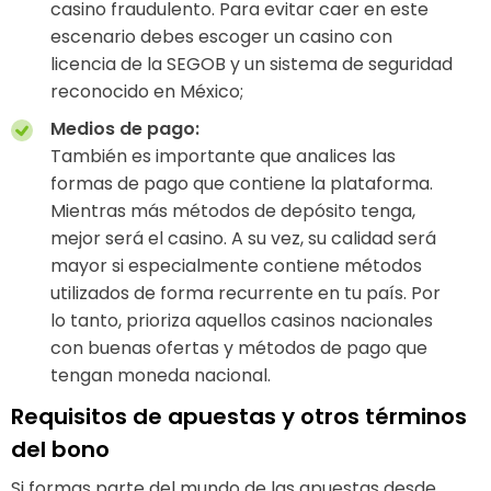
casino fraudulento. Para evitar caer en este
escenario debes escoger un casino con
licencia de la SEGOB y un sistema de seguridad
reconocido en México;
Medios de pago:
También es importante que analices las
formas de pago que contiene la plataforma.
Mientras más métodos de depósito tenga,
mejor será el casino. A su vez, su calidad será
mayor si especialmente contiene métodos
utilizados de forma recurrente en tu país. Por
lo tanto, prioriza aquellos casinos nacionales
con buenas ofertas y métodos de pago que
tengan moneda nacional.
Requisitos de apuestas y otros términos
del bono
Si formas parte del mundo de las apuestas desde