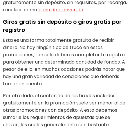
gratuitamente sin depósito, sin requisitos, por recarga,
o incluso como
bono de bienvenida
.
Giros gratis sin depósito o giros gratis por
registro
Esta es una forma totalmente gratuita de recibir
dinero. No hay ningún tipo de truco en estas
promociones, tan solo deberás completar tu registro
para obtener una determinada cantidad de fondos. A
pesar de ello, en muchas ocasiones podrás notar que
hay una gran variedad de condiciones que deberás
tomar en cuenta.
Por otro lado, el contenido de las tiradas incluidas
gratuitamente en la promoción suele ser menor al de
otras promociones con depósito. A esto debemos
sumarle los requerimientos de apuestas que se
utilizan, los cuales generalmente son bastante