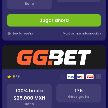
Bono
Jugar ahora
Leer la reseña
Mostrar más información
<
>
5
/ 5
100% hasta
175
Giros gratis
$25,000 MXN
Bono