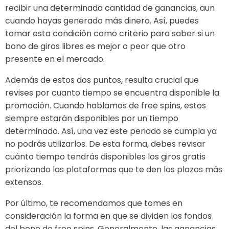
recibir una determinada cantidad de ganancias, aun
cuando hayas generado más dinero. Así, puedes
tomar esta condición como criterio para saber si un
bono de giros libres es mejor o peor que otro
presente en el mercado.
Además de estos dos puntos, resulta crucial que
revises por cuanto tiempo se encuentra disponible la
promoción. Cuando hablamos de free spins, estos
siempre estarán disponibles por un tiempo
determinado. Así, una vez este periodo se cumpla ya
no podrás utilizarlos. De esta forma, debes revisar
cuánto tiempo tendrás disponibles los giros gratis
priorizando las plataformas que te den los plazos más
extensos.
Por último, te recomendamos que tomes en
consideración la forma en que se dividen los fondos
del bono de free spins. Generalmente, las ganancias