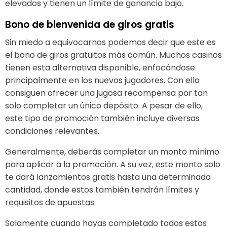
elevados y tienen un límite de ganancia bajo.
Bono de bienvenida de giros gratis
Sin miedo a equivocarnos podemos decir que este es
el bono de giros gratuitos más común. Muchos casinos
tienen esta alternativa disponible, enfocándose
principalmente en los nuevos jugadores. Con ella
consiguen ofrecer una jugosa recompensa por tan
solo completar un único depósito. A pesar de ello,
este tipo de promoción también incluye diversas
condiciones relevantes.
Generalmente, deberás completar un monto mínimo
para aplicar a la promoción. A su vez, este monto solo
te dará lanzamientos gratis hasta una determinada
cantidad, donde estos también tendrán límites y
requisitos de apuestas.
Solamente cuando hayas completado todos estos