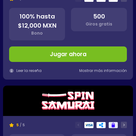
100% hasta
500
Giros gratis
$12,000 MXN
Bono
Jugar ahora
Leer la reseña
Mostrar más información
<
>
5
/ 5