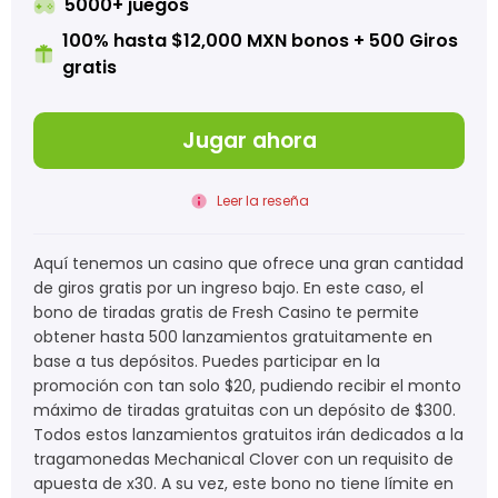
5000+ juegos
100% hasta $12,000 MXN bonos + 500 Giros
gratis
Jugar ahora
Leer la reseña
Aquí tenemos un casino que ofrece una gran cantidad
de giros gratis por un ingreso bajo. En este caso, el
bono de tiradas gratis de Fresh Casino te permite
obtener hasta 500 lanzamientos gratuitamente en
base a tus depósitos. Puedes participar en la
promoción con tan solo $20, pudiendo recibir el monto
máximo de tiradas gratuitas con un depósito de $300.
Todos estos lanzamientos gratuitos irán dedicados a la
tragamonedas Mechanical Clover con un requisito de
apuesta de x30. A su vez, este bono no tiene límite en