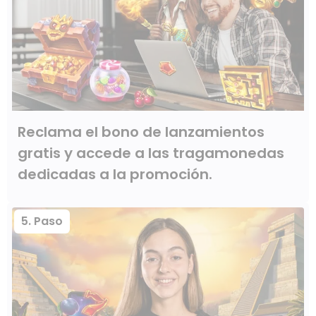
Reclama el bono de lanzamientos
gratis y accede a las tragamonedas
dedicadas a la promoción.
5. Paso