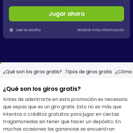
Jugar ahora
Leer la reseña
Mostrar más información
¿Qué son los giros gratis?
Tipos de giros gratis
¿Cómo r
¿Qué son los giros gratis?
Antes de adentrarte en esta promoción es necesario
que sepas que es un giro gratis. Esto no es más que
intentos o créditos gratuitos para jugar en ciertas
tragamonedas sin tener que hacer un depósito. En
muchas ocasiones las ganancias se encuentran