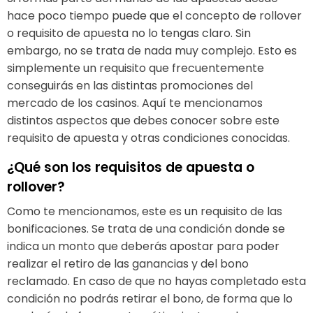
hace poco tiempo puede que el concepto de rollover
o requisito de apuesta no lo tengas claro. Sin
embargo, no se trata de nada muy complejo. Esto es
simplemente un requisito que frecuentemente
conseguirás en las distintas promociones del
mercado de los casinos. Aquí te mencionamos
distintos aspectos que debes conocer sobre este
requisito de apuesta y otras condiciones conocidas.
¿Qué son los requisitos de apuesta o
rollover?
Como te mencionamos, este es un requisito de las
bonificaciones. Se trata de una condición donde se
indica un monto que deberás apostar para poder
realizar el retiro de las ganancias y del bono
reclamado. En caso de que no hayas completado esta
condición no podrás retirar el bono, de forma que lo