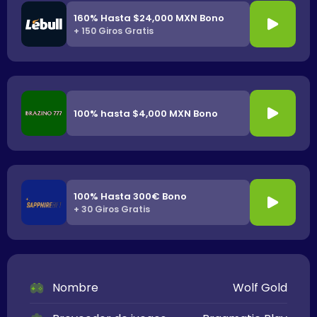
160% Hasta $24,000 MXN Bono
+ 150 Giros Gratis
100% hasta $4,000 MXN Bono
100% Hasta 300€ Bono
+ 30 Giros Gratis
Nombre
Wolf Gold