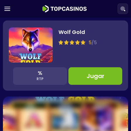
Wolf Gold
5
/
5
%
Jugar
RTP