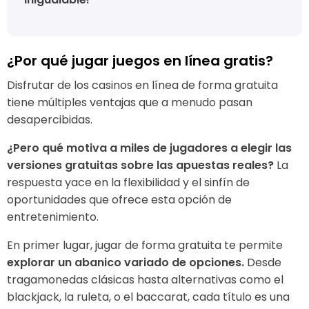
¿Por qué jugar juegos en línea gratis?
Disfrutar de los casinos en línea de forma gratuita
tiene múltiples ventajas que a menudo pasan
desapercibidas.
¿Pero qué motiva a miles de jugadores a elegir las
versiones gratuitas sobre las apuestas reales?
La
respuesta yace en la flexibilidad y el sinfín de
oportunidades que ofrece esta opción de
entretenimiento.
En primer lugar, jugar de forma gratuita te permite
explorar un abanico variado de opciones.
Desde
tragamonedas clásicas hasta alternativas como el
blackjack, la ruleta, o el baccarat, cada título es una