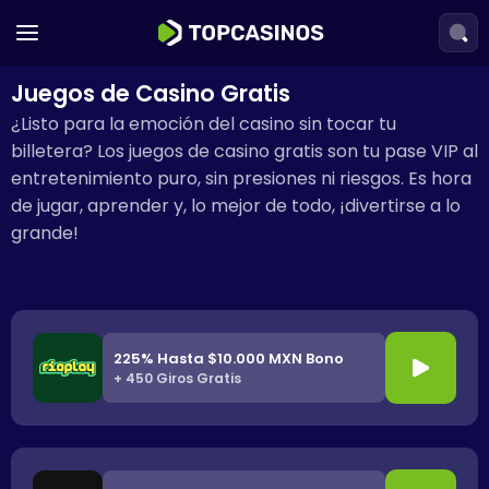
Juegos de Casino Gratis
¿Listo para la emoción del casino sin tocar tu
billetera? Los juegos de casino gratis son tu pase VIP al
entretenimiento puro, sin presiones ni riesgos. Es hora
de jugar, aprender y, lo mejor de todo, ¡divertirse a lo
grande!
225% Hasta $10.000 MXN Bono
+ 450 Giros Gratis