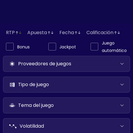
RTP
Apuesta
Fecha
Calificación
Juego
Bonus
Jackpot
automático
Proveedores de juegos
Tipo de juego
Tema del juego
Volatilidad