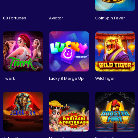
88 Fortunes
Aviator
CoinSpin Fever
Twerk
Lucky 8 Merge Up
Wild Tiger