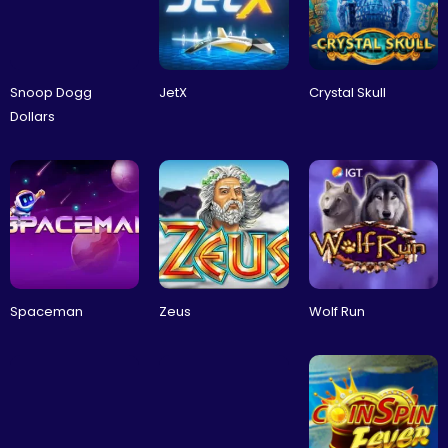
Snoop Dogg
JetX
Crystal Skull
Dollars
Spaceman
Zeus
Wolf Run