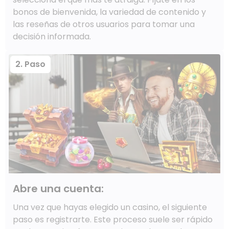
bonos de bienvenida, la variedad de contenido y
las reseñas de otros usuarios para tomar una
decisión informada.
2. Paso
Abre una cuenta:
Una vez que hayas elegido un casino, el siguiente
paso es registrarte. Este proceso suele ser rápido