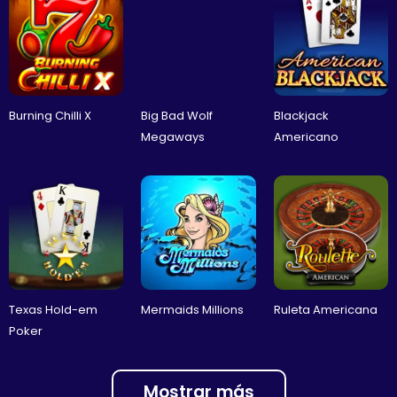
Burning Chilli X
Big Bad Wolf
Blackjack
Megaways
Americano
Texas Hold-em
Mermaids Millions
Ruleta Americana
Poker
Mostrar más