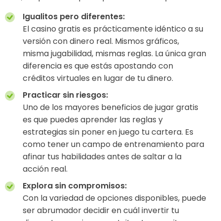
Igualitos pero diferentes:
El casino gratis es prácticamente idéntico a su
versión con dinero real. Mismos gráficos,
misma jugabilidad, mismas reglas. La única gran
diferencia es que estás apostando con
créditos virtuales en lugar de tu dinero.
Practicar sin riesgos:
Uno de los mayores beneficios de jugar gratis
es que puedes aprender las reglas y
estrategias sin poner en juego tu cartera. Es
como tener un campo de entrenamiento para
afinar tus habilidades antes de saltar a la
acción real.
Explora sin compromisos:
Con la variedad de opciones disponibles, puede
ser abrumador decidir en cuál invertir tu