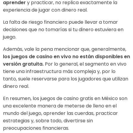
aprender
y practicar, no replica exactamente la
experiencia de jugar con dinero real.
La falta de riesgo financiero puede llevar a tomar
decisiones que no tomarías si tu dinero estuviera en
juego.
Además, vale la pena mencionar que, generalmente,
los juegos de casino en vivo no están disponibles en
versión gratuita.
Por lo general, el segmento en vivo
tiene una infraestructura más compleja y, por lo
tanto, suele reservarse para los jugadores que utilizan
dinero real.
En resumen, los juegos de casino gratis en México son
una excelente manera de meterse de lleno en el
mundo del juego, aprender las cuerdas, practicar
estrategias y, sobre todo, divertirse sin
preocupaciones financieras.