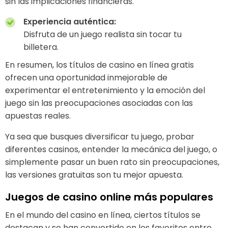
sin las implicaciones financieras.
Experiencia auténtica:
Disfruta de un juego realista sin tocar tu
billetera.
En resumen, los títulos de casino en línea gratis
ofrecen una oportunidad inmejorable de
experimentar el entretenimiento y la emoción del
juego sin las preocupaciones asociadas con las
apuestas reales.
Ya sea que busques diversificar tu juego, probar
diferentes casinos, entender la mecánica del juego, o
simplemente pasar un buen rato sin preocupaciones,
las versiones gratuitas son tu mejor apuesta.
Juegos de casino online más populares
En el mundo del casino en línea, ciertos títulos se
destacan y se han convertido en los favoritos entre