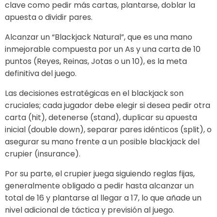
clave como pedir más cartas, plantarse, doblar la
apuesta o dividir pares.
Alcanzar un “Blackjack Natural”, que es una mano
inmejorable compuesta por un As y una carta de 10
puntos (Reyes, Reinas, Jotas o un 10), es la meta
definitiva del juego.
Las decisiones estratégicas en el blackjack son
cruciales; cada jugador debe elegir si desea pedir otra
carta (hit), detenerse (stand), duplicar su apuesta
inicial (double down), separar pares idénticos (split), o
asegurar su mano frente a un posible blackjack del
crupier (insurance).
Por su parte, el crupier juega siguiendo reglas fijas,
generalmente obligado a pedir hasta alcanzar un
total de 16 y plantarse al llegar a 17, lo que añade un
nivel adicional de táctica y previsión al juego.