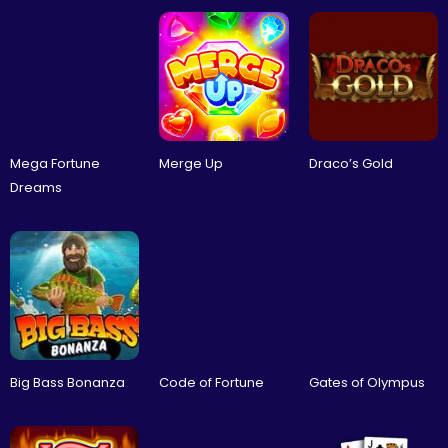
Mega Fortune
Merge Up
Draco’s Gold
Dreams
Big Bass Bonanza
Code of Fortune
Gates of Olympus