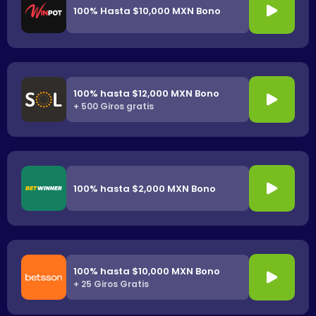
100% Hasta $10,000 MXN Bono
100% hasta $12,000 MXN Bono
+ 500 Giros gratis
100% hasta $2,000 MXN Bono
100% hasta $10,000 MXN Bono
+ 25 Giros Gratis