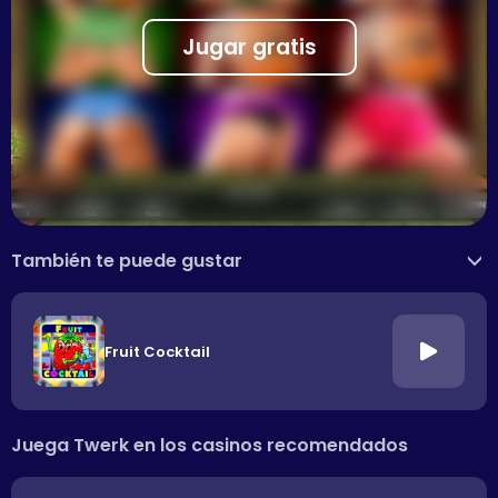
Jugar gratis
También te puede gustar
>
Fruit Cocktail
Juega Twerk en los casinos recomendados