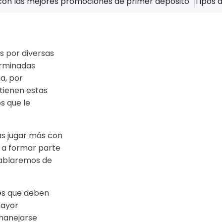
con las mejores promociones de primer depósito
Tipos 
s por diversas
erminadas
a, por
 tienen estas
s que le
ás jugar más con
n a formar parte
 hablaremos de
 es que deben
mayor
 manejarse