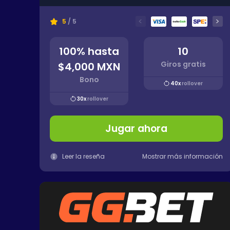
<
>
5
/ 5
100% hasta
10
Giros gratis
$4,000 MXN
Bono
40x
rollover
30x
rollover
Jugar ahora
Leer la reseña
Mostrar más información