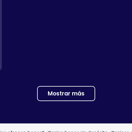
Mostrar más