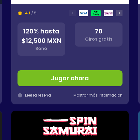
<
>
4.1
/ 5
120% hasta
70
Giros gratis
$12,500 MXN
Bono
Jugar ahora
Leer la reseña
Mostrar más información