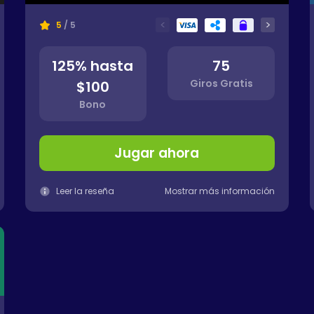
<
>
5
/ 5
125% hasta
75
Giros Gratis
$100
Bono
Jugar ahora
Leer la reseña
Mostrar más información