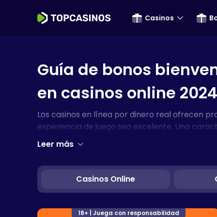
Casinos
B
Guía de bonos bienven
en casinos online 202
Los casinos en línea por dinero real ofrecen 
experiencia de juego sea excelente. Una carac
gratis sin depósito en México. Pueden usar est
Leer más
propio dinero. Obtener una oferta de este tipo 
aprender más sobre el juego sin usar su propio
apuesta, no habrá sufrido ninguna pérdida. Pa
Casinos Online
emplee algunas estrategias que funcionarán a 
promociones vienen con requisitos de apuesta
Topcasinos.mx artículo para obtener más orie
18+ | Juega con responsabilidad