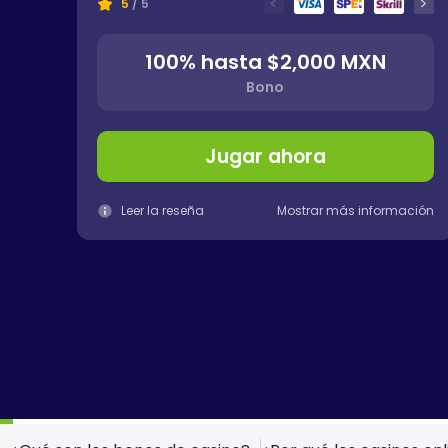
<
>
5
/ 5
100% hasta $2,000 MXN
Bono
Jugar ahora
Leer la reseña
Mostrar más información