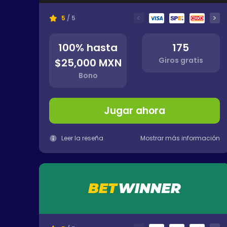
<
>
5
/ 5
100% hasta
175
Giros gratis
$25,000 MXN
Bono
Jugar ahora
Leer la reseña
Mostrar más información