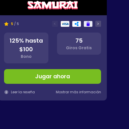
<
>
5
/ 5
125% hasta
75
Giros Gratis
$100
Bono
Jugar ahora
Leer la reseña
Mostrar más información