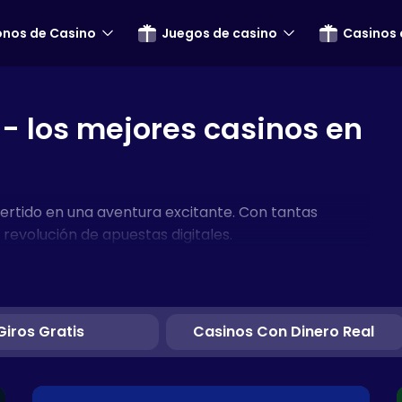
onos de Casino
Juegos de casino
Casinos 
- los mejores casinos en
ertido en una aventura excitante. Con tantas
revolución de apuestas digitales.
 promociones hasta plataformas intuitivas y una
que estos nuevos casinos ofrecen una experiencia
stilos de vida ocupados.
Giros Gratis
Casinos Con Dinero Real