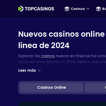
Casinos
B
Nuevos casinos online 
línea de 2024
Explorar los
casinos
nuevos en línea se ha conv
opciones emergentes en 2024, México vive una 
Leer más
Cada sitio promete beneficios únicos
, desde
amplia variedad de juegos. hemos descubierto 
fresca y dinámica, perfecta para adaptarse a e
Casinos Online