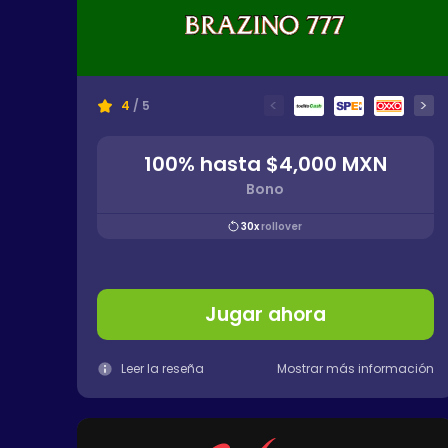
<
>
4
/ 5
100% hasta $4,000 MXN
Bono
30x
rollover
Jugar ahora
Leer la reseña
Mostrar más información