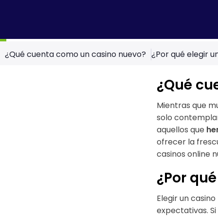
¿Qué cuenta como un casino nuevo?
¿Por qué elegir u
¿Qué cu
Mientras que mu
solo contemplam
aquellos que
he
ofrecer la fres
casinos online n
¿Por qué
Elegir un casin
expectativas. S