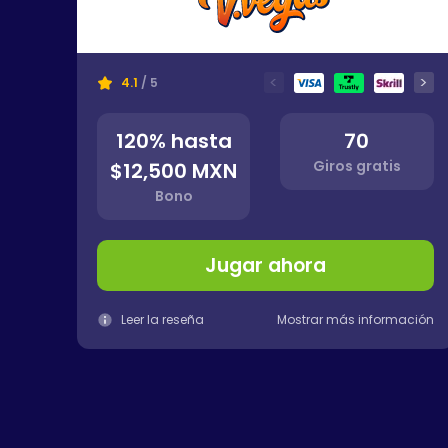
<
>
4.1
/ 5
120% hasta
70
Giros gratis
$12,500 MXN
Bono
Jugar ahora
Leer la reseña
Mostrar más información