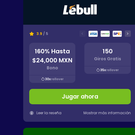
<
>
3.9
/ 5
160% Hasta
150
Giros Gratis
$24,000 MXN
Bono
35x
rollover
30x
rollover
Jugar ahora
Leer la reseña
Mostrar más información