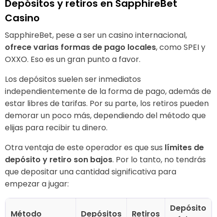
Depósitos y retiros en SapphireBet
Casino
SapphireBet, pese a ser un casino internacional,
ofrece varias formas de pago locales
, como SPEI y
OXXO. Eso es un gran punto a favor.
Los depósitos suelen ser inmediatos
independientemente de la forma de pago, además de
estar libres de tarifas. Por su parte, los retiros pueden
demorar un poco más, dependiendo del método que
elijas para recibir tu dinero.
Otra ventaja de este operador es que sus
límites de
depósito y retiro son bajos
. Por lo tanto, no tendrás
que depositar una cantidad significativa para
empezar a jugar:
Depósito
Método
Depósitos
Retiros