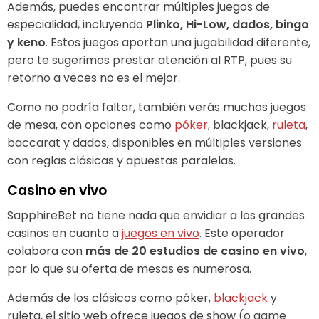
Además, puedes encontrar múltiples juegos de
especialidad, incluyendo
Plinko, Hi-Low, dados, bingo
y keno
. Estos juegos aportan una jugabilidad diferente,
pero te sugerimos prestar atención al RTP, pues su
retorno a veces no es el mejor.
Como no podría faltar, también verás muchos juegos
de mesa, con opciones como
póker
, blackjack,
ruleta
,
baccarat y dados, disponibles en múltiples versiones
con reglas clásicas y apuestas paralelas.
Casino en vivo
SapphireBet no tiene nada que envidiar a los grandes
casinos en cuanto a
juegos en vivo
. Este operador
colabora con
más de 20 estudios de casino en vivo
,
por lo que su oferta de mesas es numerosa.
Además de los clásicos como póker,
blackjack
y
ruleta, el sitio web ofrece juegos de show (o game