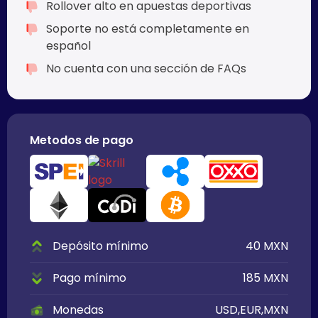
Rollover alto en apuestas deportivas
Soporte no está completamente en
español
No cuenta con una sección de FAQs
Metodos de pago
Depósito mínimo
40 MXN
Pago mínimo
185 MXN
Monedas
USD,EUR,MXN