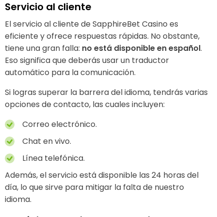
Servicio al cliente
El servicio al cliente de SapphireBet Casino es
eficiente y ofrece respuestas rápidas. No obstante,
tiene una gran falla:
no está disponible en español
.
Eso significa que deberás usar un traductor
automático para la comunicación.
Si logras superar la barrera del idioma, tendrás varias
opciones de contacto, las cuales incluyen:
Correo electrónico.
Chat en vivo.
Línea telefónica.
Además, el servicio está disponible las 24 horas del
día, lo que sirve para mitigar la falta de nuestro
idioma.