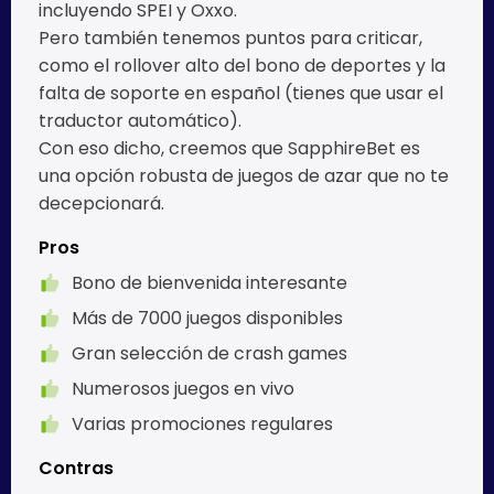
incluyendo SPEI y Oxxo.
Pero también tenemos puntos para criticar,
como el rollover alto del bono de deportes y la
falta de soporte en español (tienes que usar el
traductor automático).
Con eso dicho, creemos que SapphireBet es
una opción robusta de juegos de azar que no te
decepcionará.
Pros
Bono de bienvenida interesante
Más de 7000 juegos disponibles
Gran selección de crash games
Numerosos juegos en vivo
Varias promociones regulares
Contras