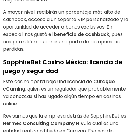
A mayor nivel, recibirás un porcentaje más alto de
cashback, acceso a un soporte VIP personalizado y la
oportunidad de acceder a bonos exclusivos. En
especial, nos gustó el
beneficio de cashback
, pues
nos permitió recuperar una parte de las apuestas
perdidas.
SapphireBet Casino México: licencia de
juego y seguridad
Este casino opera bajo una licencia de
Curaçao
eGaming
, quien es un regulador que probablemente
ya conozcas si has jugado algún tiempo en casinos
online.
Revisamos que la empresa detrás de SapphireBet es
Hermes Consulting Company N.V.
, la cual es una
entidad real constituida en Curazao. Eso nos dio