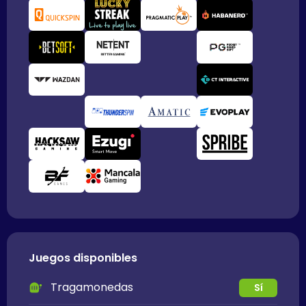
Juegos disponibles
Tragamonedas
Sí