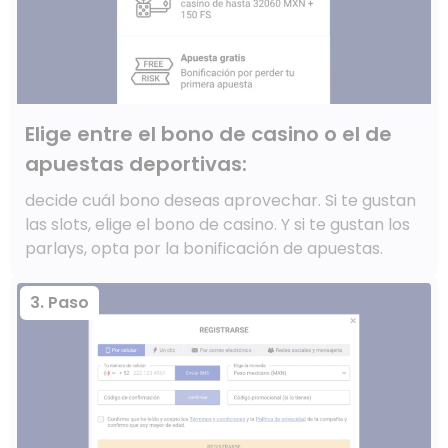
Elige entre el bono de casino o el de
apuestas deportivas:
decide cuál bono deseas aprovechar. Si te gustan
las slots, elige el bono de casino. Y si te gustan los
parlays, opta por la bonificación de apuestas.
3. Paso