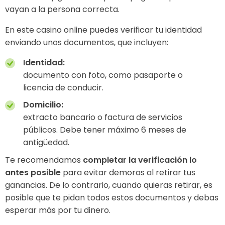
vayan a la persona correcta.
En este casino online puedes verificar tu identidad
enviando unos documentos, que incluyen:
Identidad:
documento con foto, como pasaporte o
licencia de conducir.
Domicilio:
extracto bancario o factura de servicios
públicos. Debe tener máximo 6 meses de
antigüedad.
Te recomendamos
completar la verificación lo
antes posible
para evitar demoras al retirar tus
ganancias. De lo contrario, cuando quieras retirar, es
posible que te pidan todos estos documentos y debas
esperar más por tu dinero.