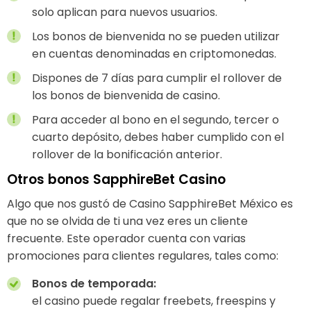
solo aplican para nuevos usuarios.
Los bonos de bienvenida no se pueden utilizar
en cuentas denominadas en criptomonedas.
Dispones de 7 días para cumplir el rollover de
los bonos de bienvenida de casino.
Para acceder al bono en el segundo, tercer o
cuarto depósito, debes haber cumplido con el
rollover de la bonificación anterior.
Otros bonos SapphireBet Casino
Algo que nos gustó de Casino SapphireBet México es
que no se olvida de ti una vez eres un cliente
frecuente. Este operador cuenta con varias
promociones para clientes regulares, tales como:
Bonos de temporada:
el casino puede regalar freebets, freespins y