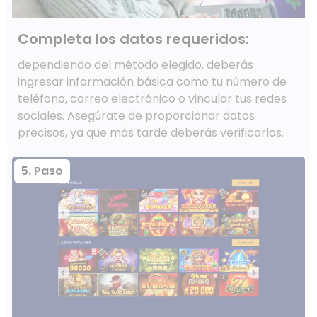
Completa los datos requeridos:
dependiendo del método elegido, deberás
ingresar información básica como tu número de
teléfono, correo electrónico o vincular tus redes
sociales. Asegúrate de proporcionar datos
precisos, ya que más tarde deberás verificarlos.
5. Paso