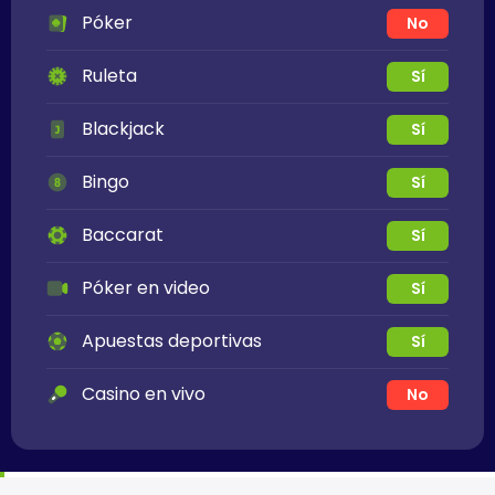
Póker
No
Ruleta
Sí
Blackjack
Sí
Bingo
Sí
Baccarat
Sí
Póker en video
Sí
Apuestas deportivas
Sí
Casino en vivo
No