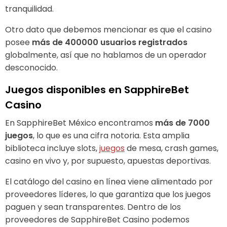
tranquilidad.
Otro dato que debemos mencionar es que el casino
posee
más de 400000 usuarios registrados
globalmente, así que no hablamos de un operador
desconocido.
Juegos disponibles en SapphireBet
Casino
En SapphireBet México encontramos
más de 7000
juegos
, lo que es una cifra notoria. Esta amplia
biblioteca incluye slots,
juegos
de mesa, crash games,
casino en vivo y, por supuesto, apuestas deportivas.
El catálogo del casino en línea viene alimentado por
proveedores líderes, lo que garantiza que los juegos
paguen y sean transparentes. Dentro de los
proveedores de SapphireBet Casino podemos