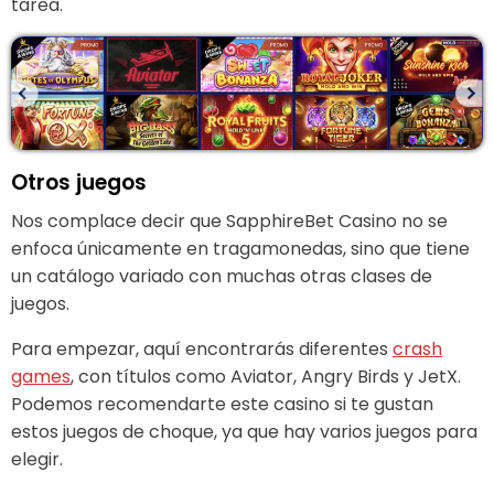
tarea.
Otros juegos
Nos complace decir que SapphireBet Casino no se
enfoca únicamente en tragamonedas, sino que tiene
un catálogo variado con muchas otras clases de
juegos.
Para empezar, aquí encontrarás diferentes
crash
games
, con títulos como Aviator, Angry Birds y JetX.
Podemos recomendarte este casino si te gustan
estos juegos de choque, ya que hay varios juegos para
elegir.