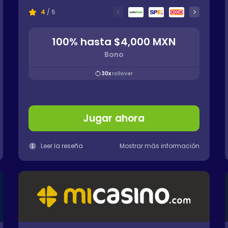
<
>
4
/ 5
100% hasta $4,000 MXN
Bono
30x
rollover
Jugar ahora
Leer la reseña
Mostrar más información