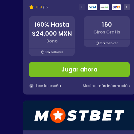
<
>
3.9
/ 5
160% Hasta
150
Giros Gratis
$24,000 MXN
Bono
35x
rollover
30x
rollover
Jugar ahora
Leer la reseña
Mostrar más información