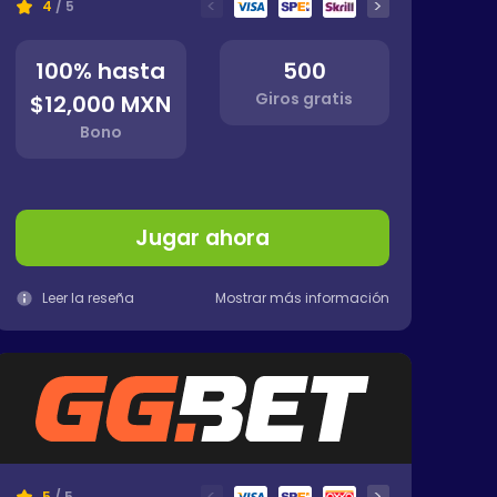
<
>
4
/ 5
100% hasta
500
Giros gratis
$12,000 MXN
Bono
Jugar ahora
Leer la reseña
Mostrar más información
<
>
5
/ 5