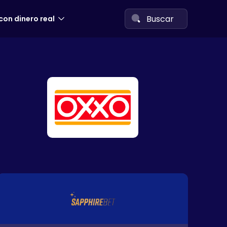
con dinero real