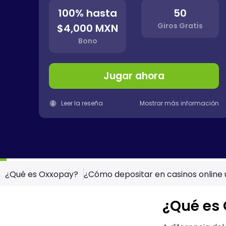
100% hasta
50
Giros Gratis
$4,000 MXN
Bono
Jugar ahora
Leer la reseña
Mostrar más información
¿Qué es Oxxopay?
¿Cómo depositar en casinos online
¿Qué es