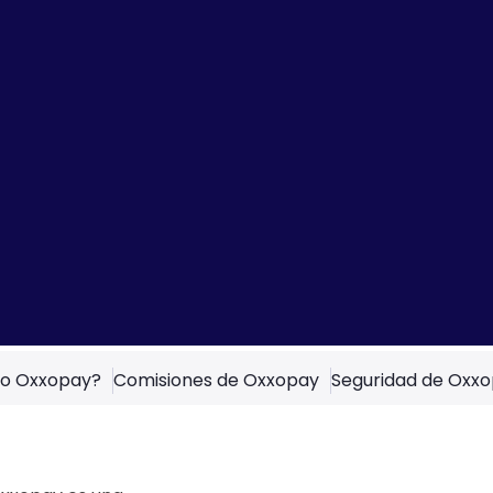
ndo Oxxopay?
Comisiones de Oxxopay
Seguridad de Oxx