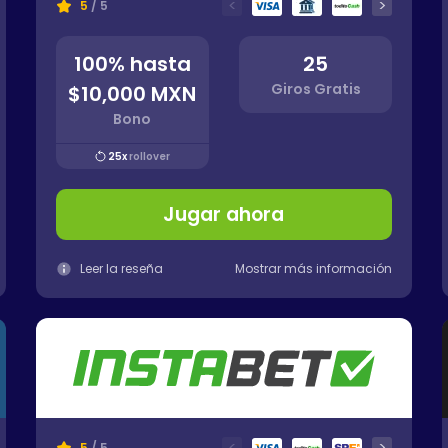
<
>
5
/ 5
100% hasta
25
Giros Gratis
$10,000 MXN
Bono
25x
rollover
Jugar ahora
Leer la reseña
Mostrar más información
<
>
5
/ 5