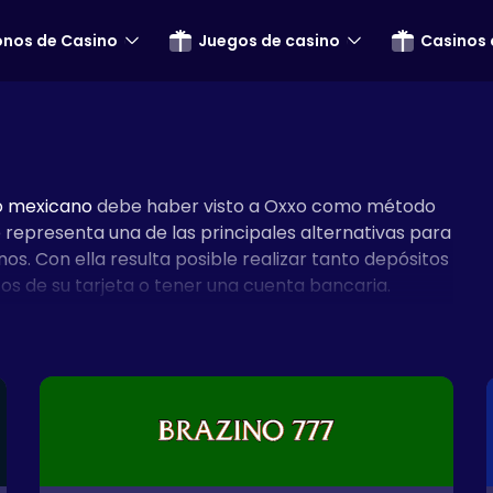
onos de Casino
Juegos de casino
Casinos 
o mexicano
debe haber visto a Oxxo como método
 representa una de las principales alternativas para
os. Con ella resulta posible realizar tanto depósitos
tos de su tarjeta o tener una cuenta bancaria.
los reflectores se encuentran sobre él. Así, se trata
ocer. Aquí te presentamos los puntos más
os con Oxxopay.