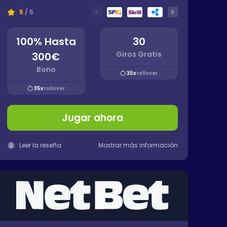
<
>
5
/ 5
100% Hasta
30
Giros Gratis
300€
Bono
35x
rollover
35x
rollover
Jugar ahora
Leer la reseña
Mostrar más información