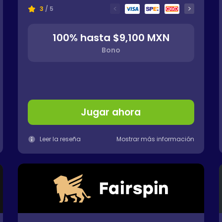
<
>
3
/ 5
100% hasta $9,100 MXN
Bono
Jugar ahora
Leer la reseña
Mostrar más información