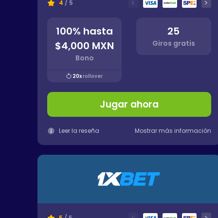
<
>
4
/ 5
100% hasta
25
Giros gratis
$4,000 MXN
Bono
20x
rollover
Jugar ahora
Leer la reseña
Mostrar más información
<
>
5
/ 5