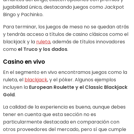
jugabilidad única, destacando juegos como Jackpot
Bingo y Pachinko.
Para terminar, los juegos de mesa no se quedan atrás
y tendrás acceso a títulos de casino clásicos como el
blackjack y la
ruleta
, además de títulos innovadores
como
el Truco y los dados
.
Casino en vivo
En el segmento en vivo encontramos juegos como la
ruleta, el
blackjack
, y el póker. Algunos ejemplos
incluyen la
European Roulette y el Classic Blackjack
Gold
.
La calidad de la experiencia es buena, aunque debes
tener en cuenta que esta sección no es
particularmente destacada en comparación con
otros proveedores del mercado, pero sí que cumple