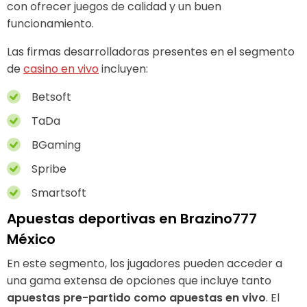
con ofrecer juegos de calidad y un buen
funcionamiento.
Las firmas desarrolladoras presentes en el segmento
de
casino en vivo
incluyen:
Betsoft
TaDa
BGaming
Spribe
Smartsoft
Apuestas deportivas en Brazino777
México
En este segmento, los jugadores pueden acceder a
una gama extensa de opciones que incluye tanto
apuestas pre-partido como apuestas en vivo
. El