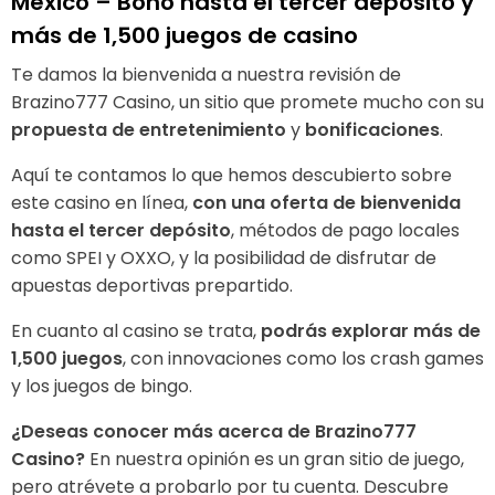
México – Bono hasta el tercer depósito y
más de 1,500 juegos de casino
Te damos la bienvenida a nuestra revisión de
Brazino777 Casino, un sitio que promete mucho con su
propuesta de entretenimiento
y
bonificaciones
.
Aquí te contamos lo que hemos descubierto sobre
este casino en línea,
con una oferta de bienvenida
hasta el tercer depósito
, métodos de pago locales
como SPEI y OXXO, y la posibilidad de disfrutar de
apuestas deportivas prepartido.
En cuanto al casino se trata,
podrás explorar más de
1,500
juegos
, con innovaciones como los crash games
y los juegos de bingo.
¿Deseas conocer más acerca de Brazino777
Casino?
En nuestra opinión es un gran sitio de juego,
pero atrévete a probarlo por tu cuenta. Descubre