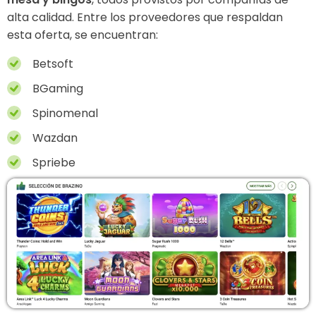
alta calidad. Entre los proveedores que respaldan
esta oferta, se encuentran:
Betsoft
BGaming
Spinomenal
Wazdan
Spriebe