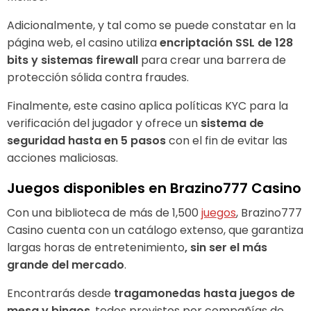
Adicionalmente, y tal como se puede constatar en la
página web, el casino utiliza
encriptación SSL de 128
bits y sistemas firewall
para crear una barrera de
protección sólida contra fraudes.
Finalmente, este casino aplica políticas KYC para la
verificación del jugador y ofrece un
sistema de
seguridad hasta en 5 pasos
con el fin de evitar las
acciones maliciosas.
Juegos disponibles en Brazino777 Casino
Con una biblioteca de más de 1,500
juegos
, Brazino777
Casino cuenta con un catálogo extenso, que garantiza
largas horas de entretenimiento
, sin ser el más
grande del mercado
.
Encontrarás desde
tragamonedas hasta juegos de
mesa y bingos
, todos provistos por compañías de