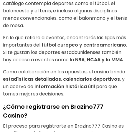
catálogo contempla deportes como el fútbol, el
baloncesto y el tenis, e incluso algunas disciplinas
menos convencionales, como el balonmano y el tenis
de mesa.
En lo que refiere a eventos, encontrarás las ligas más
importantes del
fútbol europeo y centroamericano
.
Si te gustan los deportes estadounidenses también
hay acceso a eventos como la
NBA, NCAA y la MMA
.
Como colaboración en las apuestas, el casino brinda
estadísticas detalladas
,
calendarios deportivos
, y
un acervo de
información histórica
útil para que
tomes mejores decisiones.
¿Cómo registrarse en Brazino777
Casino?
El proceso para registrarte en Brazino777 Casino es