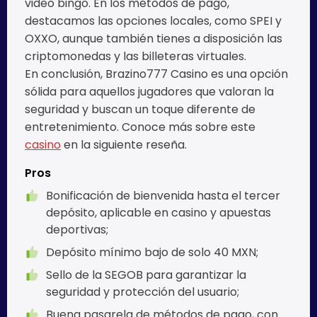
video bingo. En los métodos de pago,
destacamos las opciones locales, como SPEI y
OXXO, aunque también tienes a disposición las
criptomonedas y las billeteras virtuales.
En conclusión, Brazino777 Casino es una opción
sólida para aquellos jugadores que valoran la
seguridad y buscan un toque diferente de
entretenimiento. Conoce más sobre este
casino
en la siguiente reseña.
Pros
Bonificación de bienvenida hasta el tercer
depósito, aplicable en casino y apuestas
deportivas;
Depósito mínimo bajo de solo 40 MXN;
Sello de la SEGOB para garantizar la
seguridad y protección del usuario;
Buena pasarela de métodos de pago, con