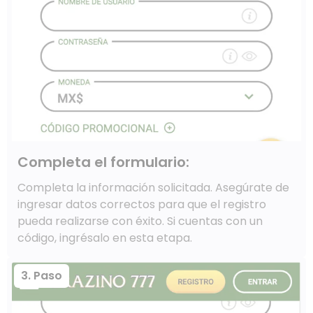
Completa el formulario:
Completa la información solicitada. Asegúrate de
ingresar datos correctos para que el registro
pueda realizarse con éxito. Si cuentas con un
código, ingrésalo en esta etapa.
3. Paso