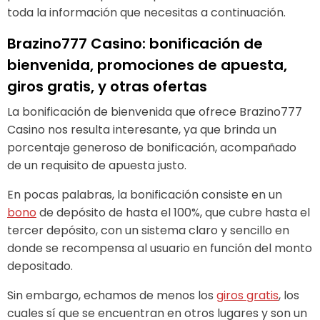
toda la información que necesitas a continuación.
Brazino777 Casino: bonificación de
bienvenida, promociones de apuesta,
giros gratis, y otras ofertas
La bonificación de bienvenida que ofrece Brazino777
Casino nos resulta interesante, ya que brinda un
porcentaje generoso de bonificación, acompañado
de un requisito de apuesta justo.
En pocas palabras, la bonificación consiste en un
bono
de depósito de hasta el 100%, que cubre hasta el
tercer depósito, con un sistema claro y sencillo en
donde se recompensa al usuario en función del monto
depositado.
Sin embargo, echamos de menos los
giros gratis
, los
cuales sí que se encuentran en otros lugares y son un