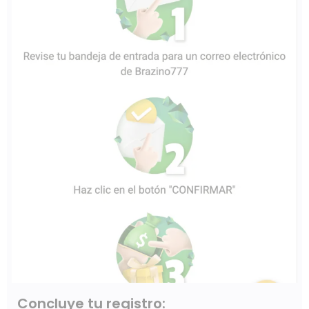
Concluye tu registro: