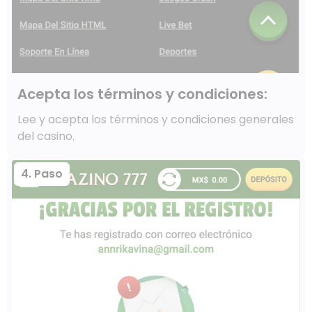
Acepta los términos y condiciones:
Lee y acepta los términos y condiciones generales
del casino.
4. Paso