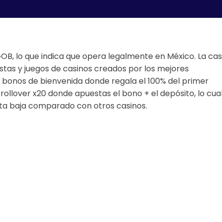
GOB, lo que indica que opera legalmente en México. La ca
tas y juegos de casinos creados por los mejores
 bonos de bienvenida donde regala el 100% del primer
ollover x20 donde apuestas el bono + el depósito, lo cua
sta baja comparado con otros casinos.