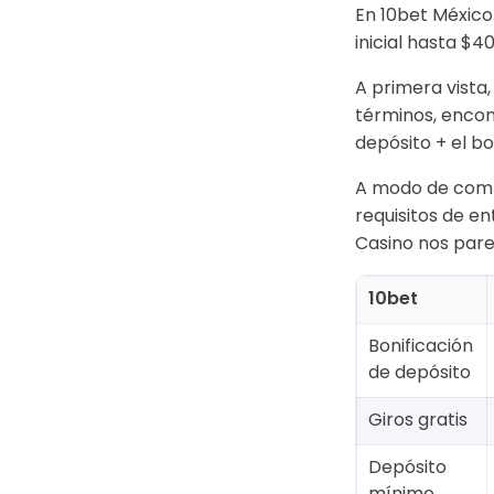
En 10bet Méxic
inicial hasta $4
A primera vista
términos, encon
depósito + el bo
A modo de comp
requisitos de en
Casino nos par
10bet
Bonificación
de depósito
Giros gratis
Depósito
mínimo