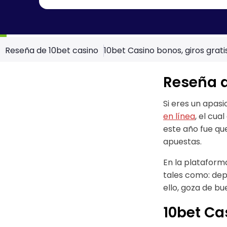
Reseña de 10bet casino
10bet Casino bonos, giros grati
Reseña d
Si eres un apa
en línea
, el cu
este año fue qu
apuestas.
En la plataform
tales como: dep
ello, goza de bu
10bet Ca