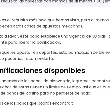
requisito las apuestas con momios de al menos +100 (si
 es el requisito más bajo que hemos visto, pero al menos 
blecen otras casas de apuestas mexicanas.
 a favor, este bono establece una vigencia de 30 días, l
ente para liberar la bonificación.
i quieres apostar en deportes, esta bonificación de bien
que podemos recomendarte.
nificaciones disponibles
, además de los bonos de bienvenida, logramos encontra
chas de estas tienen un límite de tiempo, así que es bu
na de bonos del casino para no perderte de nada.
os de los bonos que podrás encontrar: