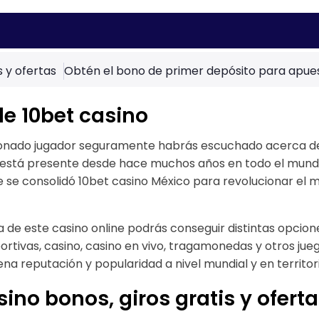
s y ofertas
Obtén el bono de primer depósito para apue
e 10bet casino
sionado jugador seguramente habrás escuchado acerca d
al está presente desde hace muchos años en todo el mund
e se consolidó 10bet casino México para revolucionar el 
a de este casino online podrás conseguir distintas opcion
ortivas, casino, casino en vivo, tragamonedas y otros ju
ena reputación y popularidad a nivel mundial y en territo
sino bonos, giros gratis y ofert