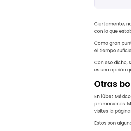
Ciertamente, no
con lo que esta
Como gran punto
el tiempo sufici
Con eso dicho, s
es una opción 
Otras bo
En 10bet México
promociones. Mu
visites la pági
Estos son algun