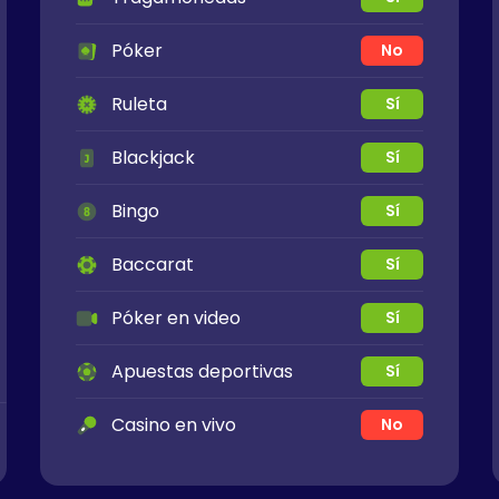
Póker
No
Ruleta
Sí
Blackjack
Sí
Bingo
Sí
Baccarat
Sí
Póker en video
Sí
Apuestas deportivas
Sí
Casino en vivo
No