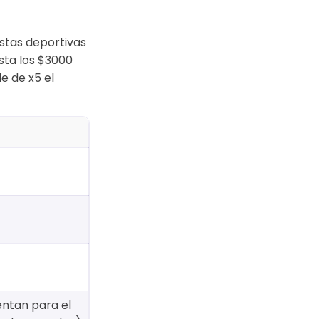
stas deportivas
sta los $3000
e de x5 el
ntan para el