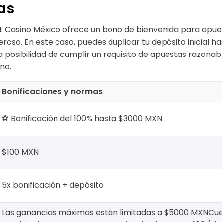
as
et Casino México ofrece un bono de bienvenida para apue
oso. En este caso, puedes duplicar tu depósito inicial ha
 posibilidad de cumplir un requisito de apuestas razonabl
no.
Bonificaciones y normas
⚽️ Bonificación del 100% hasta $3000 MXN
$100 MXN
5x bonificación + depósito
Las ganancias máximas están limitadas a $5000 MXNCue