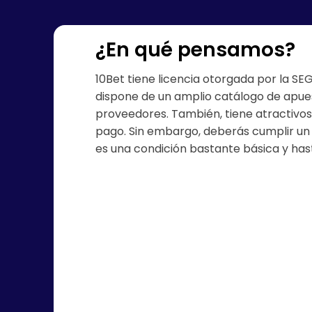
¿En qué pensamos?
10Bet tiene licencia otorgada por la SE
dispone de un amplio catálogo de apues
proveedores. También, tiene atractivos
pago. Sin embargo, deberás cumplir un r
es una condición bastante básica y ha