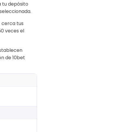
 tu depósito
 seleccionada.
e cerca tus
0 veces el
stablecen
ión de 10bet