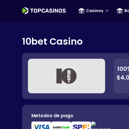
Casinos
B
10bet Casino
100
$4,
Metodos de pago