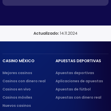
Actualizado:
14.11.2024
CASINO MÉXICO
APUESTAS DEPORTIVAS
Mejores casinos
Apuestas deportivas
Casinos con dinero real
Aplicaciones de apuestas
Casinos en vivo
Apuestas de fútbol
Casinos móviles
Apuestas con dinero real
Nuevos casinos