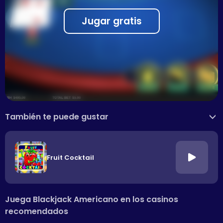
Jugar gratis
También te puede gustar
>
Fruit Cocktail
Juega Blackjack Americano en los casinos
recomendados