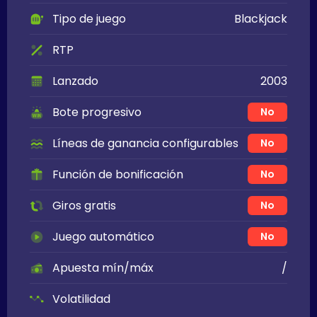
Tipo de juego
Blackjack
RTP
Lanzado
2003
Bote progresivo
No
Líneas de ganancia configurables
No
Función de bonificación
No
Giros gratis
No
Juego automático
No
Apuesta mín/máx
/
Volatilidad