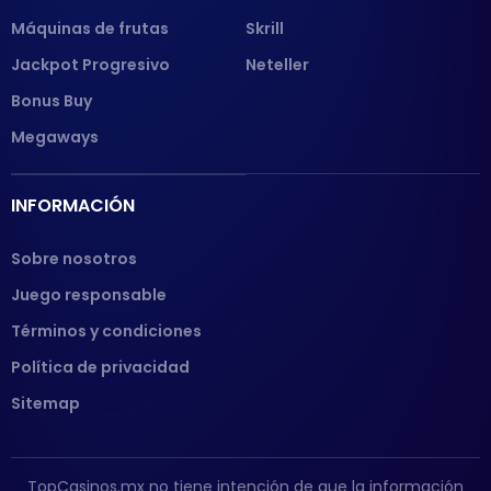
Máquinas de frutas
Skrill
Jackpot Progresivo
Neteller
Bonus Buy
Megaways
INFORMACIÓN
Sobre nosotros
Juego responsable
Términos y condiciones
Política de privacidad
Sitemap
TopCasinos.mx no tiene intención de que la información