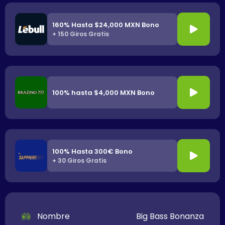
160% Hasta $24,000 MXN Bono
+ 150 Giros Gratis
100% hasta $4,000 MXN Bono
100% Hasta 300€ Bono
+ 30 Giros Gratis
Nombre
Big Bass Bonanza