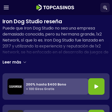
Iron Dog Studio reseña
Puede que Iron Dog Studio no sea una empresa
demasiado conocida, pero su hermana grande, 1x2
Network, sí que lo es. Iron Dog Studio fue lanzada en
2017 y utilizando la experiencia y reputación de 1x2
Network, se ha enfocado en el desarrollo de juegos de
casino únicos, diferentes y que mantengan atrapados
Leer más
a los más jóvenes, a los nuevos jugadores
200% hasta $400 Bono
+ 100 Giros Gratis