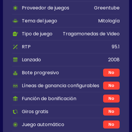
Proveedor de juegos
Greentube
Tema del juego
Mitología
Tipo de juego
Tragamonedas de Video
RTP
95.1
Lanzado
2008
Bote progresivo
No
Líneas de ganancia configurables
No
Función de bonificación
No
Giros gratis
No
Juego automático
No