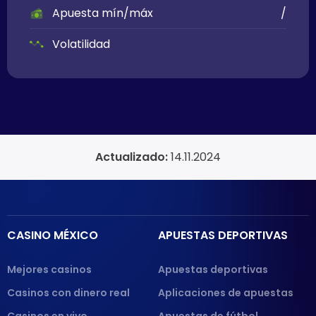
Apuesta mín/máx
/
Volatilidad
Actualizado:
14.11.2024
CASINO MÉXICO
APUESTAS DEPORTIVAS
Mejores casinos
Apuestas deportivas
Casinos con dinero real
Aplicaciones de apuestas