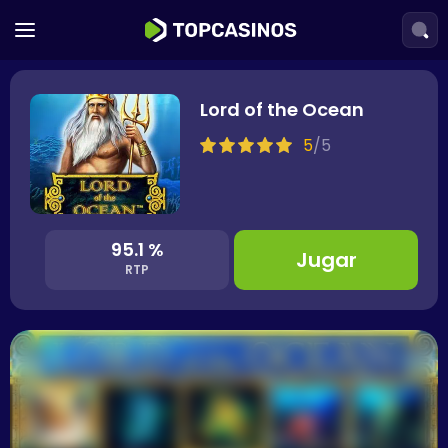
Lord of the Ocean
5
/
5
95.1 %
Jugar
RTP