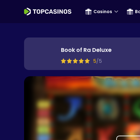
Casinos
B
Book of Ra Deluxe
5
/
5