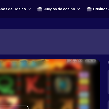
onos de Casino
Juegos de casino
Casinos 