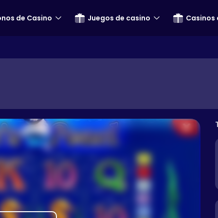
onos de Casino
Juegos de casino
Casinos 