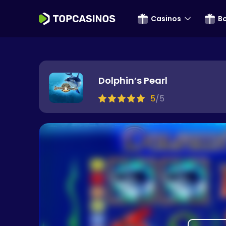
Casinos
B
Dolphin’s Pearl
5
/
5