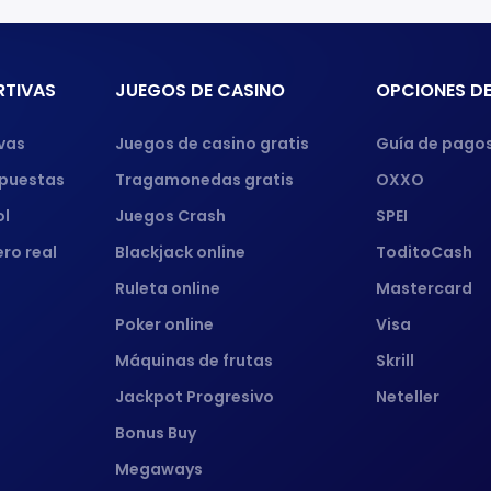
RTIVAS
JUEGOS DE CASINO
OPCIONES D
vas
Juegos de casino gratis
Guía de pagos
apuestas
Tragamonedas gratis
OXXO
ol
Juegos Crash
SPEI
ro real
Blackjack online
ToditoCash
Ruleta online
Mastercard
Poker online
Visa
Máquinas de frutas
Skrill
Jackpot Progresivo
Neteller
Bonus Buy
Megaways