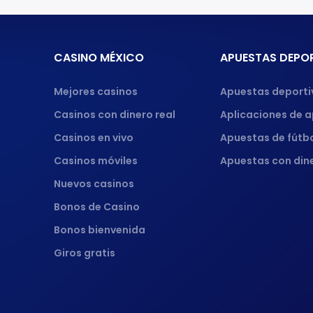
CASINO MÉXICO
APUESTAS DEPO
Mejores casinos
Apuestas deporti
Casinos con dinero real
Aplicaciones de 
Casinos en vivo
Apuestas de fútb
Casinos móviles
Apuestas con dine
Nuevos casinos
Bonos de Casino
Bonos bienvenida
Giros gratis