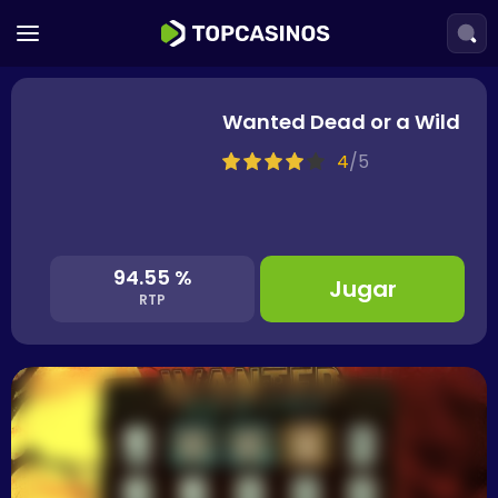
Wanted Dead or a Wild
4
/
5
94.55 %
Jugar
RTP