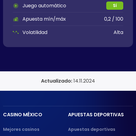
Juego automático
Sí
Apuesta mín/máx
0,2 / 100
Volatilidad
Alta
Actualizado:
14.11.2024
CASINO MÉXICO
APUESTAS DEPORTIVAS
Mejores casinos
Apuestas deportivas