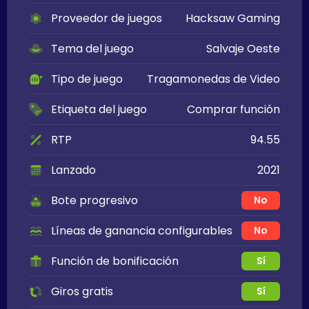
Proveedor de juegos
Hacksaw Gaming
Tema del juego
Salvaje Oeste
Tipo de juego
Tragamonedas de Video
Etiqueta del juego
Comprar función
RTP
94.55
Lanzado
2021
Bote progresivo
No
Líneas de ganancia configurables
No
Función de bonificación
Sí
Giros gratis
Sí