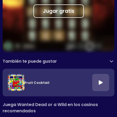
Jugar gratis
También te puede gustar
>
Fruit Cocktail
Juega Wanted Dead or a Wild en los casinos
recomendados