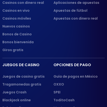
Casinos con dinero real
Aplicaciones de apuestas
Casinos en vivo
Apuestas de fútbol
Casinos móviles
Apuestas con dinero real
Nuevos casinos
Bonos de Casino
Bonos bienvenida
Giros gratis
JUEGOS DE CASINO
OPCIONES DE PAGO
Juegos de casino gratis
Guía de pagos en México
Tragamonedas gratis
OXXO
Juegos Crash
SPEI
Blackjack online
ToditoCash