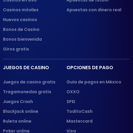
Casinos en vivo
Apuestas de fútbol
Casinos móviles
Apuestas con dinero real
Nuevos casinos
Bonos de Casino
Bonos bienvenida
Giros gratis
JUEGOS DE CASINO
OPCIONES DE PAGO
Juegos de casino gratis
Guía de pagos en México
Tragamonedas gratis
OXXO
Juegos Crash
SPEI
Blackjack online
ToditoCash
Ruleta online
Mastercard
Poker online
Visa