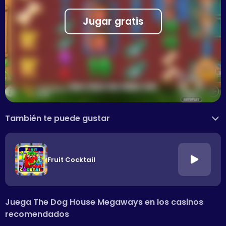
Jugar gratis
También te puede gustar
>
Fruit Cocktail
Juega The Dog House Megaways en los casinos
recomendados