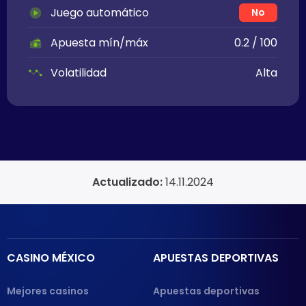
Juego automático
No
Apuesta mín/máx
0.2 / 100
Volatilidad
Alta
Actualizado:
14.11.2024
CASINO MÉXICO
APUESTAS DEPORTIVAS
Mejores casinos
Apuestas deportivas