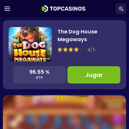
The Dog House
Megaways
4
/
5
96.55 %
Jugar
RTP