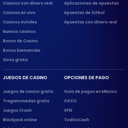
Casinos con dinero real
Aplicaciones de apuestas
Casinos en vivo
Apuestas de fútbol
Casinos móviles
Apuestas con dinero real
Nuevos casinos
Bonos de Casino
Bonos bienvenida
Giros gratis
JUEGOS DE CASINO
OPCIONES DE PAGO
Juegos de casino gratis
Guía de pagos en México
Tragamonedas gratis
OXXO
Juegos Crash
SPEI
Blackjack online
ToditoCash