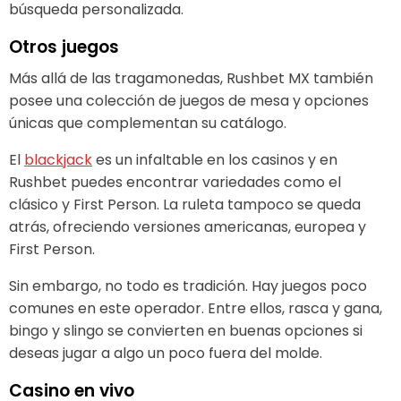
búsqueda personalizada.
Otros juegos
Más allá de las tragamonedas, Rushbet MX también
posee una colección de juegos de mesa y opciones
únicas que complementan su catálogo.
El
blackjack
es un infaltable en los casinos y en
Rushbet puedes encontrar variedades como el
clásico y First Person. La ruleta tampoco se queda
atrás, ofreciendo versiones americanas, europea y
First Person.
Sin embargo, no todo es tradición. Hay juegos poco
comunes en este operador. Entre ellos, rasca y gana,
bingo y slingo se convierten en buenas opciones si
deseas jugar a algo un poco fuera del molde.
Casino en vivo