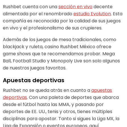
Rushbet cuenta con una
sección en vivo
decente
alimentada por el renombrado
estudio Evolution
. Esta
compañía es reconocida por la calidad de sus juegos
en vivo y el profesionalismo de sus crupieres.
Además de los juegos de mesa tradicionales, como
blackjack y ruleta, casino Rushbet México ofrece
game shows que te recomendamos probar. Mega
Ball, Football Studio y Monopoly Live son solo algunos
de nuestros juegos favoritos.
Apuestas deportivas
Rushbet no se queda atrás en cuanto a
apuestas
deportivas
. Con una paleta de deportes que abarca
desde el fútbol hasta las MMA, y pasando por
deportes de EE. UU., tenis y otros, tienes múltiples
disciplinas para apostar. Tanto si sigues la Liga MX, la
Liga de Expansión o eventos europeos, aquí