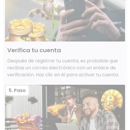
Verifica tu cuenta
Después de registrar tu cuenta, es probable que
recibas un correo electrónico con un enlace de
verificación. Haz clic en él para activar tu cuenta.
5. Paso