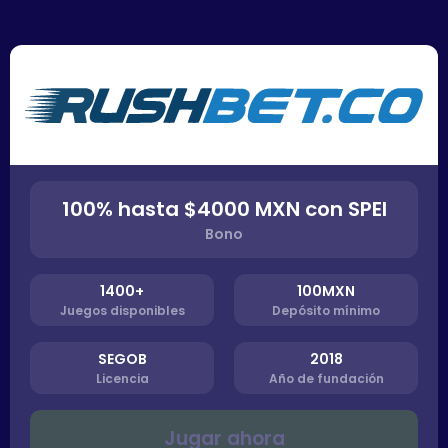
100% hasta $4000 MXN con SPEI
Bono
1400+
100MXN
Juegos disponibles
Depósito mínimo
SEGOB
2018
Licencia
Año de fundación
Jugar ahora