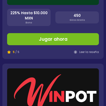
225% Hasta $10.000
450
MXN
Giros Gratis
Bono
Jugar ahora
5
/ 5
Leer la reseña