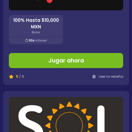
100% Hasta $10,000
MXN
Bono
30x
rollover
Jugar ahora
5
/ 5
Leer la reseña