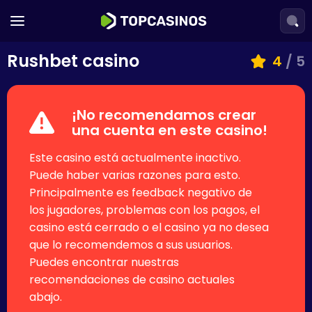
Rushbet casino
4
/ 5
¡No recomendamos crear
una cuenta en este casino!
Este casino está actualmente inactivo.
Puede haber varias razones para esto.
Principalmente es feedback negativo de
los jugadores, problemas con los pagos, el
casino está cerrado o el casino ya no desea
que lo recomendemos a sus usuarios.
Puedes encontrar nuestras
recomendaciones de casino actuales
abajo.