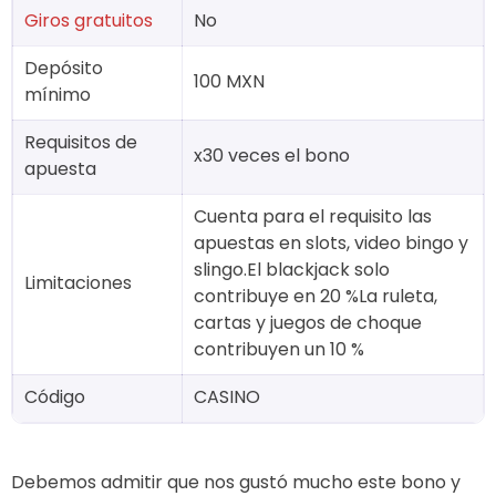
Giros gratuitos
No
Depósito
100 MXN
mínimo
Requisitos de
x30 veces el bono
apuesta
Cuenta para el requisito las
apuestas en slots, video bingo y
slingo.El blackjack solo
Limitaciones
contribuye en 20 %La ruleta,
cartas y juegos de choque
contribuyen un 10 %
Código
CASINO
Debemos admitir que nos gustó mucho este bono y