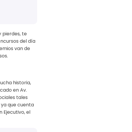
 pierdes, te
ncursos del día
remios van de
sos.
ucha historia,
icado en Av.
ciales tales
, ya que cuenta
 Ejecutivo, el