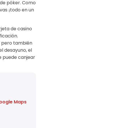
s de póker. Como
vas ¡todo en un
rjeta de casino
ficación.
, pero también
el desayuno, el
se puede canjear
oogle Maps