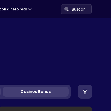
con dinero real
Casinos Bonos