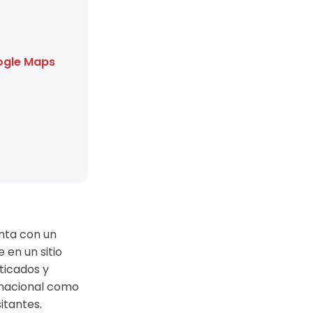
gle Maps
enta con un
 en un sitio
sticados y
 nacional como
itantes.