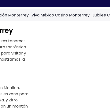
ción Monterrey
Viva México Casino Monterrey
Jubilee 
rrey
os.mx tenemos
sta fantástica
ara visitar y
 mostramos la
 en Mcallen,
as es zona para
, y Zitro.
 con un montón