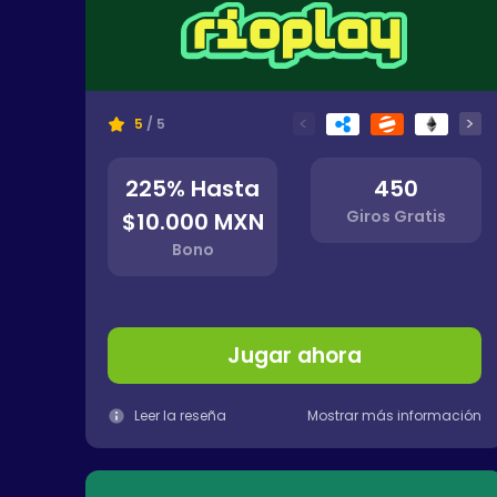
por lo que te lo pondremos fácil y te present
<
>
5
/ 5
225% Hasta
450
Giros Gratis
$10.000 MXN
Bono
Jugar ahora
Leer la reseña
Mostrar más información