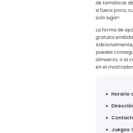
de temáticas di
si fuera poco, 
solo lugar!
La forma de apo
gratuita emitida
Adicionalmente,
puedes consegui
almuerzo, o la c
en el mostrador 
Horario 
Direcció
Contact
Juegos
: