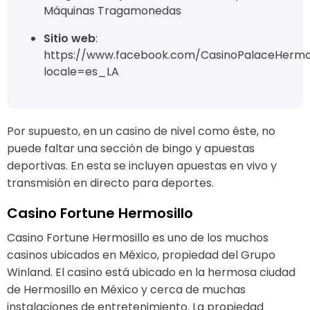
Máquinas Tragamonedas
Sitio web
:
https://www.facebook.com/CasinoPalaceHermos
locale=es_LA
Por supuesto, en un casino de nivel como éste, no
puede faltar una sección de bingo y apuestas
deportivas. En esta se incluyen apuestas en vivo y
transmisión en directo para deportes.
Casino Fortune Hermosillo
Casino Fortune Hermosillo es uno de los muchos
casinos ubicados en México, propiedad del Grupo
Winland. El casino está ubicado en la hermosa ciudad
de Hermosillo en México y cerca de muchas
instalaciones de entretenimiento. La propiedad