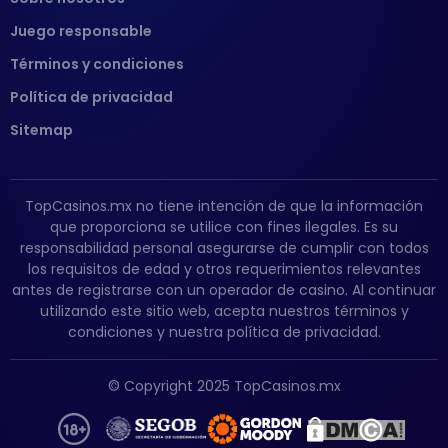
Juego responsable
Términos y condiciones
Política de privacidad
Sitemap
TopCasinos.mx no tiene intención de que la información
que proporciona se utilice con fines ilegales. Es su
responsabilidad personal asegurarse de cumplir con todos
los requisitos de edad y otros requerimientos relevantes
antes de registrarse con un operador de casino. Al continuar
utilizando este sitio web, acepta nuestros términos y
condiciones y nuestra política de privacidad.
© Copyright 2025 TopCasinos.mx