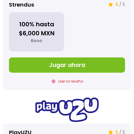
Strendus
5
/ 5
100% hasta
$6,000 MXN
Bono
Jugar ahora
Leer la reseña
PlayUZU
5
/ 5