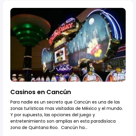
Casinos en Cancún
Para nadie es un secreto que Cancún es una de las
zonas turísticas mas visitadas de México y el mundo.
Y por supuesto, las opciones del juego y
entretenimiento son amplias en esta paradisíaca
zona de Quintana Roo. Cancún ha…