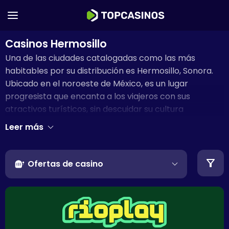
Casinos Hermosillo
Una de las ciudades catalogadas como las más
habitables por su distribución es Hermosillo, Sonora.
Ubicado en el noroeste de México, es un lugar
progresista que encanta a los viajeros con sus
atractivos turísticos, sin descuidar su cultura
ancestral. Hermosillo logra conjugar la riqueza cultural
Leer más
de sus tierras, brindando un pintoresco espacio de
historia antigua en cada rincón. Conservando con
orgullo y recordando los hechos que fueron
Ofertas de casino
necesarios para que sea lo que es hoy, hay centros
históricos que cuentan su historia, pero esto no lo
sabrás mejor paseando por sus calles. Cada edificio
tiene algo que contar. Ya sabes que te
recomendamos casinos abiertos hoy en Hermosillo