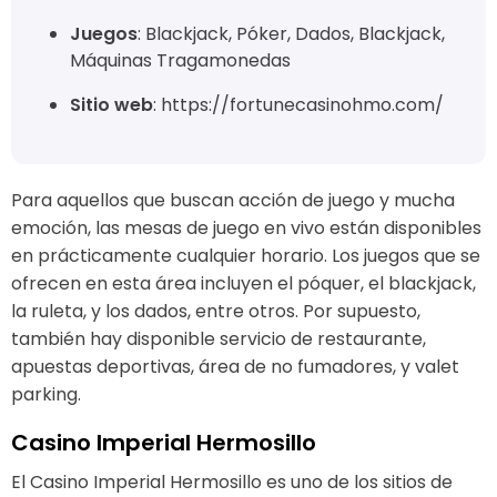
Juegos
: Blackjack, Póker, Dados, Blackjack,
Máquinas Tragamonedas
Sitio web
: https://fortunecasinohmo.com/
Para aquellos que buscan acción de juego y mucha
emoción, las mesas de juego en vivo están disponibles
en prácticamente cualquier horario. Los juegos que se
ofrecen en esta área incluyen el póquer, el blackjack,
la ruleta, y los dados, entre otros. Por supuesto,
también hay disponible servicio de restaurante,
apuestas deportivas, área de no fumadores, y valet
parking.
Casino Imperial Hermosillo
El Casino Imperial Hermosillo es uno de los sitios de