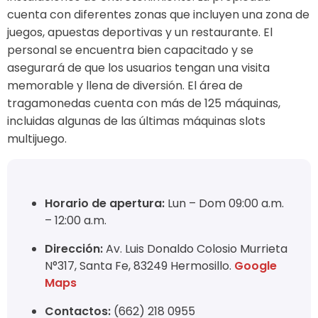
cuenta con diferentes zonas que incluyen una zona de
juegos, apuestas deportivas y un restaurante. El
personal se encuentra bien capacitado y se
asegurará de que los usuarios tengan una visita
memorable y llena de diversión. El área de
tragamonedas cuenta con más de 125 máquinas,
incluidas algunas de las últimas máquinas slots
multijuego.
Horario de apertura:
Lun – Dom 09:00 a.m.
– 12:00 a.m.
Dirección:
Av. Luis Donaldo Colosio Murrieta
N°317, Santa Fe, 83249 Hermosillo.
Google
Maps
Contactos:
(662) 218 0955