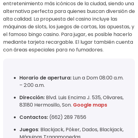
entretenimiento más icónicos de la ciudad, siendo una
alternativa perfecta para quienes buscan diversión de
alta calidad. La propuesta del casino incluye las
máquinas de slots, los juegos de cartas, las apuestas, y
el famoso bingo casino. Para jugar, es posible hacerlo
mediante tarjeta recargable. El lugar también cuenta
con áreas especiales para no fumadores.
Horario de apertura:
Lun a Dom 08:00 a.m.
– 2:00 a.m.
Dirección:
Blvd. Luis Encima J. 535, Olivares,
83180 Hermosillo, Son.
Google maps
Contactos:
(662) 289 7856
Juegos
: Blackjack, Póker, Dados, Blackjack,
Máquinas Tragamonedas