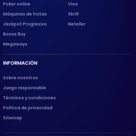
Poker online
Visa
Máquinas de frutas
Skrill
Jackpot Progresivo
Neteller
Bonus Buy
Megaways
INFORMACIÓN
Sobre nosotros
Juego responsable
Términos y condiciones
Política de privacidad
Sitemap