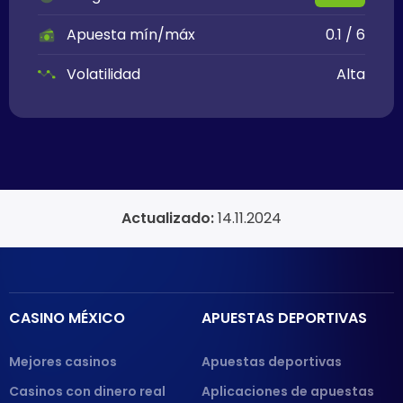
Apuesta mín/máx
0.1 / 6
Volatilidad
Alta
Actualizado:
14.11.2024
CASINO MÉXICO
APUESTAS DEPORTIVAS
Mejores casinos
Apuestas deportivas
Casinos con dinero real
Aplicaciones de apuestas