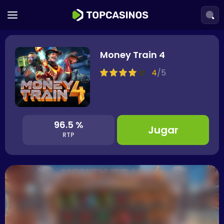
Money Train 4
4
/
5
96.5 %
Jugar
RTP