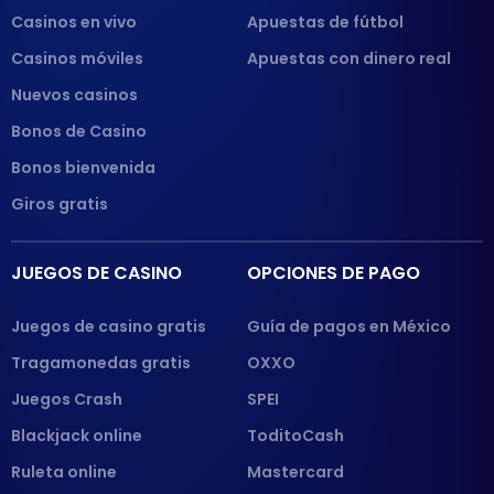
Casinos en vivo
Apuestas de fútbol
Casinos móviles
Apuestas con dinero real
Nuevos casinos
Bonos de Casino
Bonos bienvenida
Giros gratis
JUEGOS DE CASINO
OPCIONES DE PAGO
Juegos de casino gratis
Guía de pagos en México
Tragamonedas gratis
OXXO
Juegos Crash
SPEI
Blackjack online
ToditoCash
Ruleta online
Mastercard