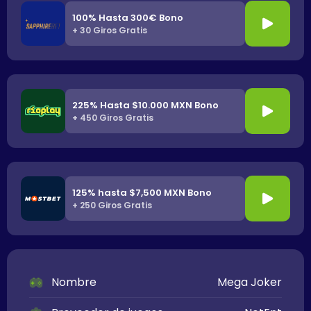
100% Hasta 300€ Bono
+ 30 Giros Gratis
225% Hasta $10.000 MXN Bono
+ 450 Giros Gratis
125% hasta $7,500 MXN Bono
+ 250 Giros Gratis
Nombre
Mega Joker