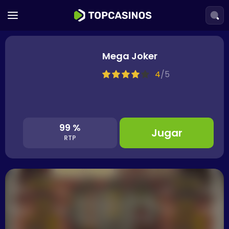
Mega Joker
4
/
5
99 %
Jugar
RTP