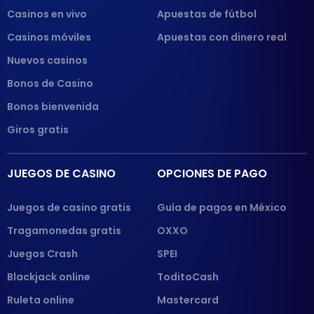
Casinos en vivo
Apuestas de fútbol
Casinos móviles
Apuestas con dinero real
Nuevos casinos
Bonos de Casino
Bonos bienvenida
Giros gratis
JUEGOS DE CASINO
OPCIONES DE PAGO
Juegos de casino gratis
Guía de pagos en México
Tragamonedas gratis
OXXO
Juegos Crash
SPEI
Blackjack online
ToditoCash
Ruleta online
Mastercard