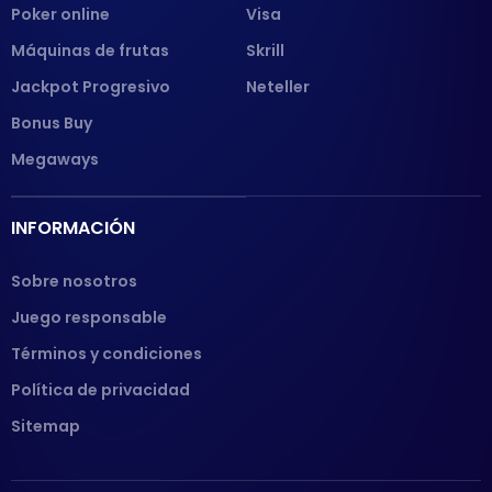
Poker online
Visa
Máquinas de frutas
Skrill
Jackpot Progresivo
Neteller
Bonus Buy
Megaways
INFORMACIÓN
Sobre nosotros
Juego responsable
Términos y condiciones
Política de privacidad
Sitemap