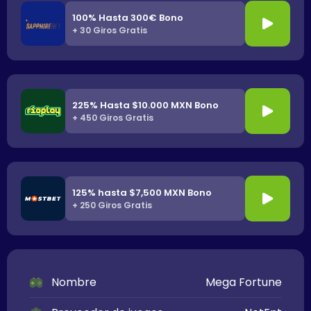
100% Hasta 300€ Bono
+ 30 Giros Gratis
225% Hasta $10.000 MXN Bono
+ 450 Giros Gratis
125% hasta $7,500 MXN Bono
+ 250 Giros Gratis
Nombre
Mega Fortune