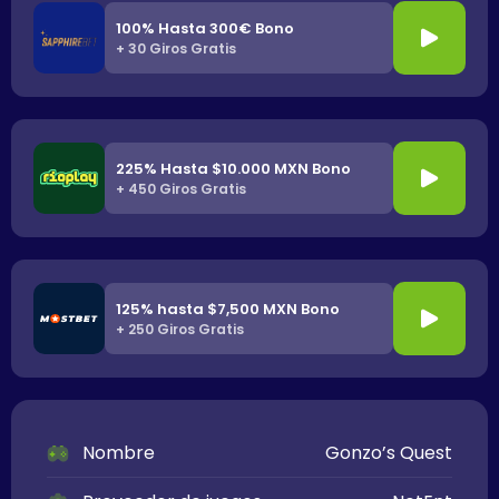
100% Hasta 300€ Bono
+ 30 Giros Gratis
225% Hasta $10.000 MXN Bono
+ 450 Giros Gratis
125% hasta $7,500 MXN Bono
+ 250 Giros Gratis
Nombre
Gonzo’s Quest