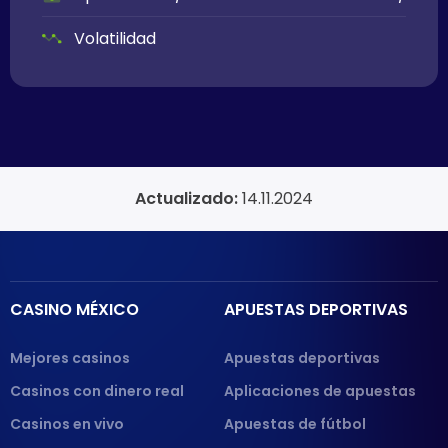
Volatilidad
Actualizado:
14.11.2024
CASINO MÉXICO
APUESTAS DEPORTIVAS
Mejores casinos
Apuestas deportivas
Casinos con dinero real
Aplicaciones de apuestas
Casinos en vivo
Apuestas de fútbol