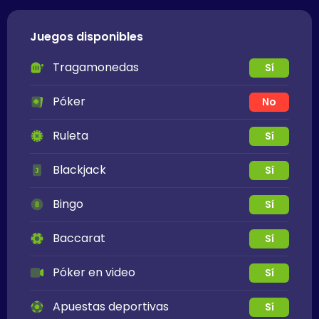
Juegos disponibles
Tragamonedas
Sí
Póker
No
Ruleta
Sí
Blackjack
Sí
Bingo
Sí
Baccarat
Sí
Póker en video
Sí
Apuestas deportivas
Sí