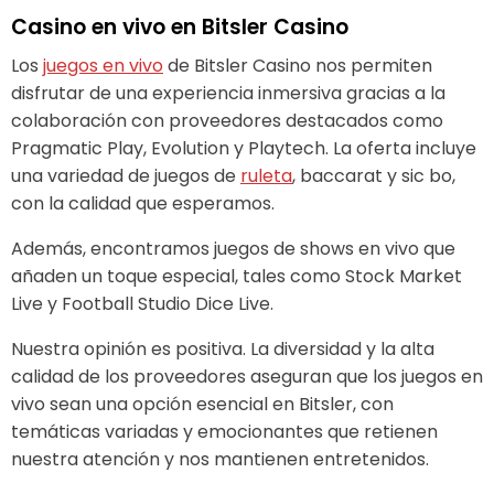
Casino en vivo en Bitsler Casino
Los
juegos en vivo
de Bitsler Casino nos permiten
disfrutar de una experiencia inmersiva gracias a la
colaboración con proveedores destacados como
Pragmatic Play, Evolution y Playtech. La oferta incluye
una variedad de juegos de
ruleta
, baccarat y sic bo,
con la calidad que esperamos.
Además, encontramos juegos de shows en vivo que
añaden un toque especial, tales como Stock Market
Live y Football Studio Dice Live.
Nuestra opinión es positiva. La diversidad y la alta
calidad de los proveedores aseguran que los juegos en
vivo sean una opción esencial en Bitsler, con
temáticas variadas y emocionantes que retienen
nuestra atención y nos mantienen entretenidos.