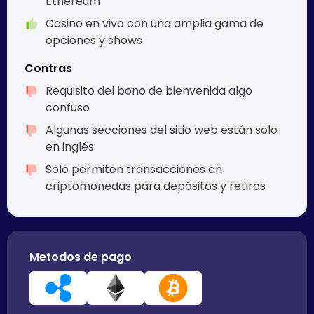
Ethereum
Casino en vivo con una amplia gama de
opciones y shows
Contras
Requisito del bono de bienvenida algo
confuso
Algunas secciones del sitio web están solo
en inglés
Solo permiten transacciones en
criptomonedas para depósitos y retiros
Metodos de pago