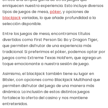
enriquecen nuestra experiencia. Esto incluye diversos
tipos de juegos de mesa,
póker
, y opciones de
blackjack
variadas, lo que añade profundidad a la
selección disponible.
Entre los juegos de mesa, encontramos títulos
divertidos como First Person Sic Bo y Dragon Tiger,
que permiten disfrutar de una experiencia más
tradicional. Si preferimos el póker, podemos optar por
juegos como Extreme Texas Hold’em, que agrega un
toque emocionante a nuestra sesión de juego.
Asimismo, el blackjack también tiene su lugar en
Bitsler, con opciones como Blackjack Multihand que
permiten disfrutar del juego de una manera más
dinámica. La inclusión de estos distintos juegos
fortalece la oferta del casino y nos mantiene
entretenidos.