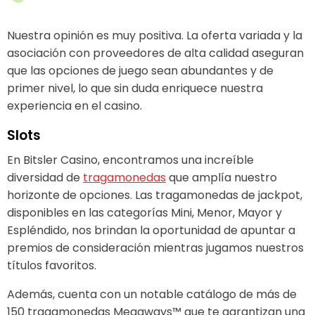
Nuestra opinión es muy positiva. La oferta variada y la
asociación con proveedores de alta calidad aseguran
que las opciones de juego sean abundantes y de
primer nivel, lo que sin duda enriquece nuestra
experiencia en el casino.
Slots
En Bitsler Casino, encontramos una increíble
diversidad de
tragamonedas
que amplía nuestro
horizonte de opciones. Las tragamonedas de jackpot,
disponibles en las categorías Mini, Menor, Mayor y
Espléndido, nos brindan la oportunidad de apuntar a
premios de consideración mientras jugamos nuestros
títulos favoritos.
Además, cuenta con un notable catálogo de más de
150 tragamonedas Megaways™ que te garantizan una