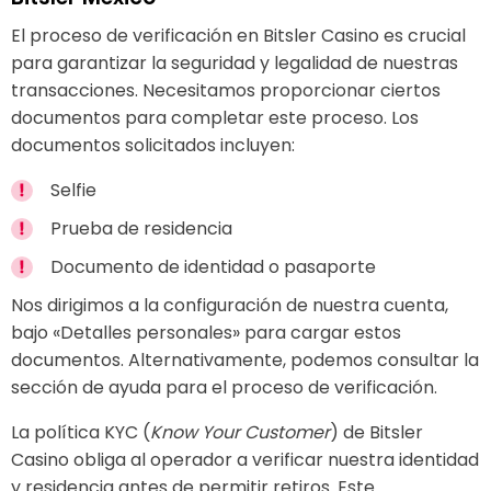
El proceso de verificación en Bitsler Casino es crucial
para garantizar la seguridad y legalidad de nuestras
transacciones. Necesitamos proporcionar ciertos
documentos para completar este proceso. Los
documentos solicitados incluyen:
Selfie
Prueba de residencia
Documento de identidad o pasaporte
Nos dirigimos a la configuración de nuestra cuenta,
bajo «Detalles personales» para cargar estos
documentos. Alternativamente, podemos consultar la
sección de ayuda para el proceso de verificación.
La política KYC (
Know Your Customer
) de Bitsler
Casino obliga al operador a verificar nuestra identidad
y residencia antes de permitir retiros. Este