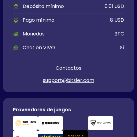
Depósito mínimo
0.01 USD
Pago mínimo
8 USD
Monedas
BTC
Chat en VIVO
Sí
Contactos
support@bitsler.com
Proveedores de juegos