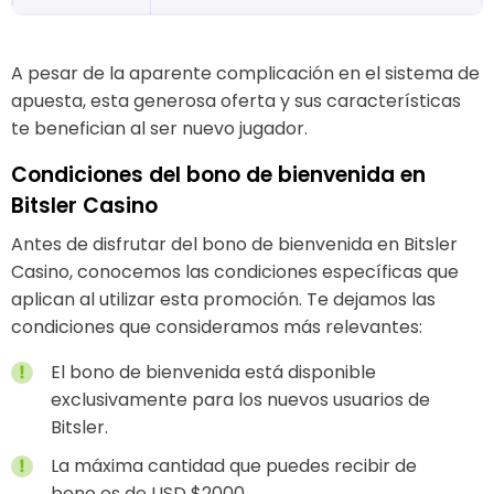
A pesar de la aparente complicación en el sistema de
apuesta, esta generosa oferta y sus características
te benefician al ser nuevo jugador.
Condiciones del bono de bienvenida en
Bitsler Casino
Antes de disfrutar del bono de bienvenida en Bitsler
Casino, conocemos las condiciones específicas que
aplican al utilizar esta promoción. Te dejamos las
condiciones que consideramos más relevantes:
El bono de bienvenida está disponible
exclusivamente para los nuevos usuarios de
Bitsler.
La máxima cantidad que puedes recibir de
bono es de USD $2000.