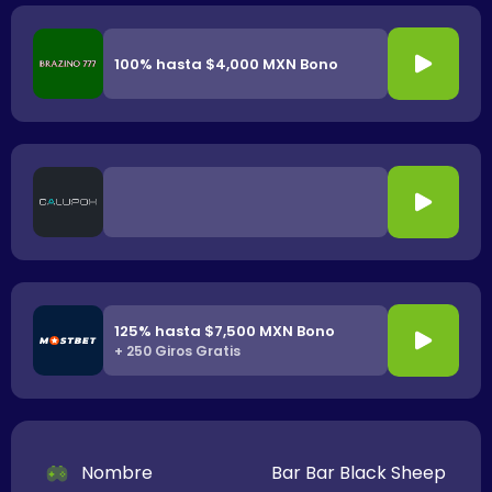
100% hasta $4,000 MXN Bono
125% hasta $7,500 MXN Bono
+ 250 Giros Gratis
Nombre
Bar Bar Black Sheep