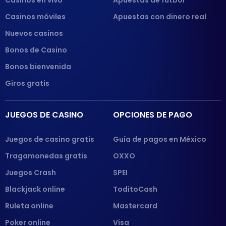
Casinos en vivo
Apuestas de fútbol
Casinos móviles
Apuestas con dinero real
Nuevos casinos
Bonos de Casino
Bonos bienvenida
Giros gratis
JUEGOS DE CASINO
OPCIONES DE PAGO
Juegos de casino gratis
Guía de pagos en México
Tragamonedas gratis
OXXO
Juegos Crash
SPEI
Blackjack online
ToditoCash
Ruleta online
Mastercard
Poker online
Visa