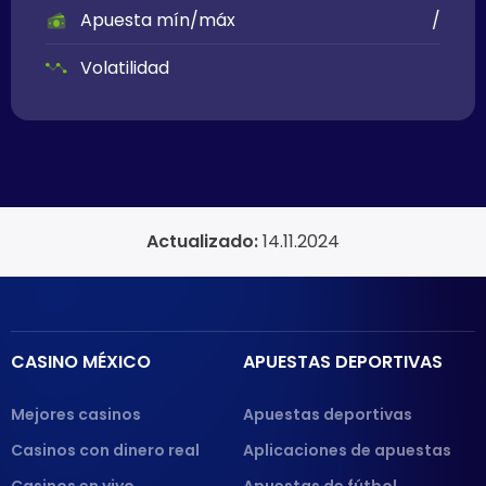
Apuesta mín/máx
/
Volatilidad
Actualizado:
14.11.2024
CASINO MÉXICO
APUESTAS DEPORTIVAS
Mejores casinos
Apuestas deportivas
Casinos con dinero real
Aplicaciones de apuestas