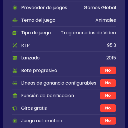
Proveedor de juegos
Games Global
Tema del juego
Animales
Tipo de juego
Tragamonedas de Video
RTP
95.3
Lanzado
2015
Bote progresivo
No
Líneas de ganancia configurables
No
Función de bonificación
No
Giros gratis
No
Juego automático
No