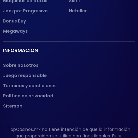
Máquinas de frutas
Skrill
Jackpot Progresivo
Neteller
Bonus Buy
Megaways
INFORMACIÓN
Sobre nosotros
Juego responsable
Términos y condiciones
Política de privacidad
Sitemap
TopCasinos.mx no tiene intención de que la información
que proporciona se utilice con fines ilegales. Es su