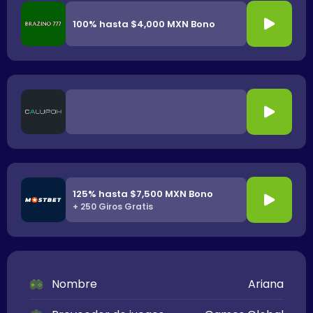
100% hasta $4,000 MXN Bono
125% hasta $7,500 MXN Bono
+ 250 Giros Gratis
Nombre
Ariana