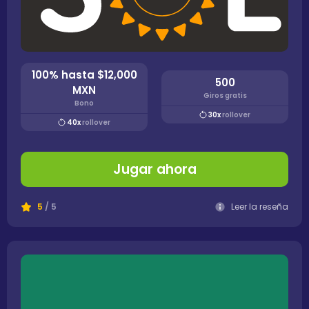
100% hasta $12,000
500
MXN
Giros gratis
Bono
30x
rollover
40x
rollover
Jugar ahora
5
/ 5
Leer la reseña