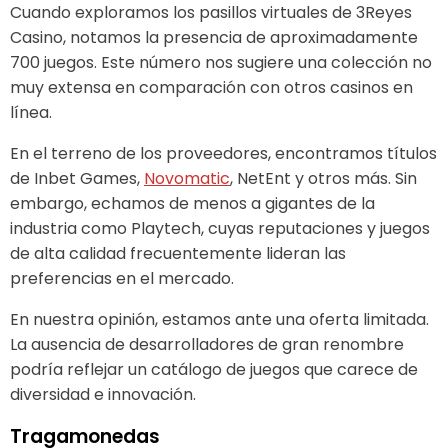
Cuando exploramos los pasillos virtuales de 3Reyes
Casino, notamos la presencia de aproximadamente
700 juegos. Este número nos sugiere una colección no
muy extensa en comparación con otros casinos en
línea.
En el terreno de los proveedores, encontramos títulos
de Inbet Games,
Novomatic
, NetEnt y otros más. Sin
embargo, echamos de menos a gigantes de la
industria como Playtech, cuyas reputaciones y juegos
de alta calidad frecuentemente lideran las
preferencias en el mercado.
En nuestra opinión, estamos ante una oferta limitada.
La ausencia de desarrolladores de gran renombre
podría reflejar un catálogo de juegos que carece de
diversidad e innovación.
Tragamonedas