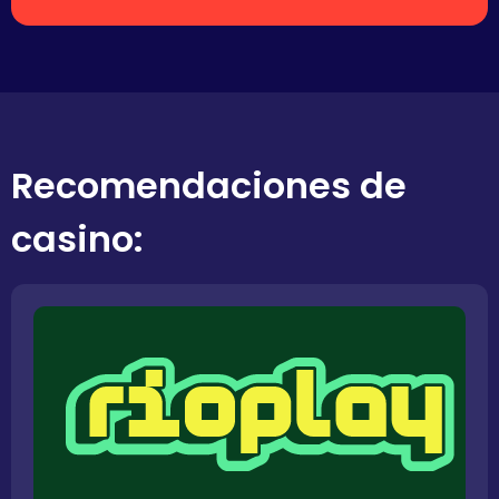
Recomendaciones de
casino: