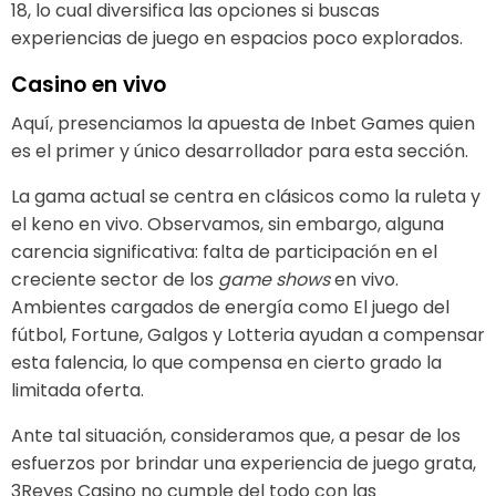
18, lo cual diversifica las opciones si buscas
experiencias de juego en espacios poco explorados.
Casino en vivo
Aquí, presenciamos la apuesta de Inbet Games quien
es el primer y único desarrollador para esta sección.
La gama actual se centra en clásicos como la ruleta y
el keno en vivo. Observamos, sin embargo, alguna
carencia significativa: falta de participación en el
creciente sector de los
game shows
en vivo.
Ambientes cargados de energía como El juego del
fútbol, Fortune, Galgos y Lotteria ayudan a compensar
esta falencia, lo que compensa en cierto grado la
limitada oferta.
Ante tal situación, consideramos que, a pesar de los
esfuerzos por brindar una experiencia de juego grata,
3Reyes Casino no cumple del todo con las