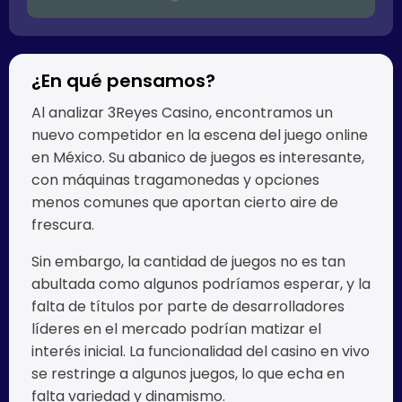
¿En qué pensamos?
Al analizar 3Reyes Casino, encontramos un
nuevo competidor en la escena del juego online
en México. Su abanico de juegos es interesante,
con máquinas tragamonedas y opciones
menos comunes que aportan cierto aire de
frescura.
Sin embargo, la cantidad de juegos no es tan
abultada como algunos podríamos esperar, y la
falta de títulos por parte de desarrolladores
líderes en el mercado podrían matizar el
interés inicial. La funcionalidad del casino en vivo
se restringe a algunos juegos, lo que echa en
falta variedad y dinamismo.