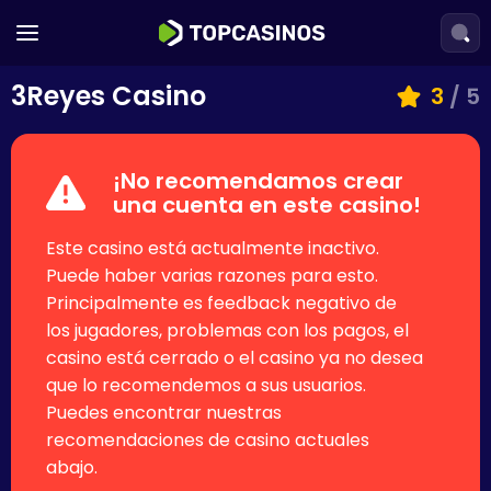
3Reyes Casino
3
/ 5
¡No recomendamos crear
una cuenta en este casino!
Este casino está actualmente inactivo.
Puede haber varias razones para esto.
Principalmente es feedback negativo de
los jugadores, problemas con los pagos, el
casino está cerrado o el casino ya no desea
que lo recomendemos a sus usuarios.
Puedes encontrar nuestras
recomendaciones de casino actuales
abajo.