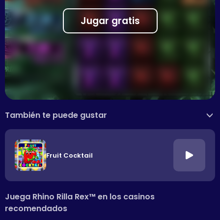
Jugar gratis
También te puede gustar
>
Fruit Cocktail
Juega Rhino Rilla Rex™ en los casinos
recomendados