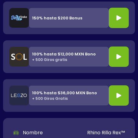
150% hasta $200 Bonus
100% hasta $12,000 MXN Bono
+ 500 Giros gratis
100% hasta $36,000 MXN Bono
+ 500 Giros Gratis
Nombre
Rhino Rilla Rex™