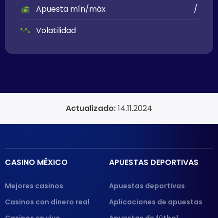
Apuesta mín/máx
/
Volatilidad
Actualizado:
14.11.2024
CASINO MÉXICO
APUESTAS DEPORTIVAS
Mejores casinos
Apuestas deportivas
Casinos con dinero real
Aplicaciones de apuestas