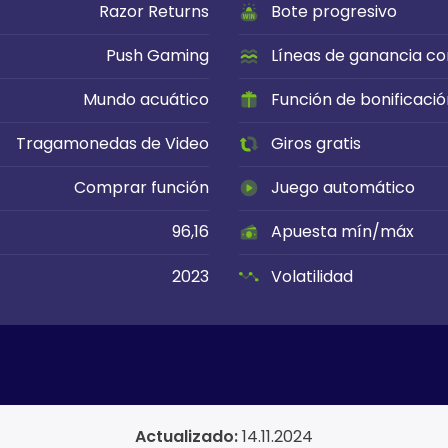
Razor Returns
Bote progresivo
Push Gaming
Líneas de ganancia co
Mundo acuático
Función de bonificació
Tragamonedas de Video
Giros gratis
Comprar función
Juego automático
96,16
Apuesta mín/máx
2023
Volatilidad
Actualizado:
14.11.2024