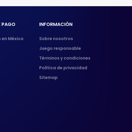
E PAGO
INFORMACIÓN
 en México
Sobre nosotros
Juego responsable
Términos y condiciones
Política de privacidad
Sitemap