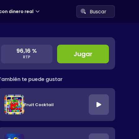
con dinero real
96,16 %
Jugar
RTP
También te puede gustar
Fruit Cocktail