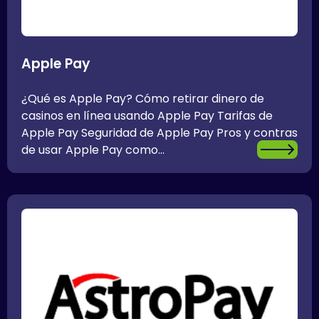
Apple Pay
¿Qué es Apple Pay? Cómo retirar dinero de
casinos en línea usando Apple Pay Tarifas de
Apple Pay Seguridad de Apple Pay Pros y contras
de usar Apple Pay como...