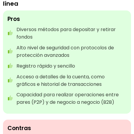
línea
Pros
Diversos métodos para depositar y retirar
fondos
Alto nivel de seguridad con protocolos de
protección avanzados
Registro rápido y sencillo
Acceso a detalles de la cuenta, como
gráficos e historial de transacciones
Capacidad para realizar operaciones entre
pares (P2P) y de negocio a negocio (B2B)
Contras