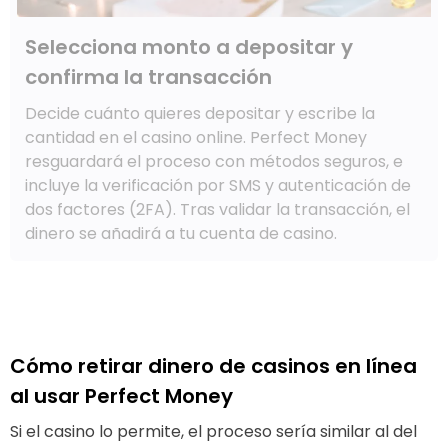
Selecciona monto a depositar y
confirma la transacción
Decide cuánto quieres depositar y escribe la
cantidad en el casino online. Perfect Money
resguardará el proceso con métodos seguros, e
incluye la verificación por SMS y autenticación de
dos factores (2FA). Tras validar la transacción, el
dinero se añadirá a tu cuenta de casino.
Cómo retirar dinero de casinos en línea
al usar Perfect Money
Si el casino lo permite, el proceso sería similar al del