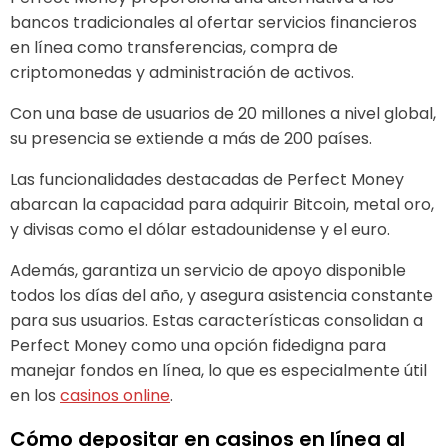
bancos tradicionales al ofertar servicios financieros
en línea como transferencias, compra de
criptomonedas y administración de activos.
Con una base de usuarios de 20 millones a nivel global,
su presencia se extiende a más de 200 países.
Las funcionalidades destacadas de Perfect Money
abarcan la capacidad para adquirir Bitcoin, metal oro,
y divisas como el dólar estadounidense y el euro.
Además, garantiza un servicio de apoyo disponible
todos los días del año, y asegura asistencia constante
para sus usuarios. Estas características consolidan a
Perfect Money como una opción fidedigna para
manejar fondos en línea, lo que es especialmente útil
en los
casinos online
.
Cómo depositar en casinos en línea al