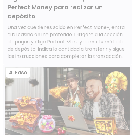
Perfect Money para realizar un
depósito
Una vez que tienes saldo en Perfect Money, entra
a tu casino online preferido. Dirígete a la sección
de pagos y elige Perfect Money como tu método
de depósito. Indica la cantidad a transferir y sigue
las instrucciones para completar la transacción.
4. Paso