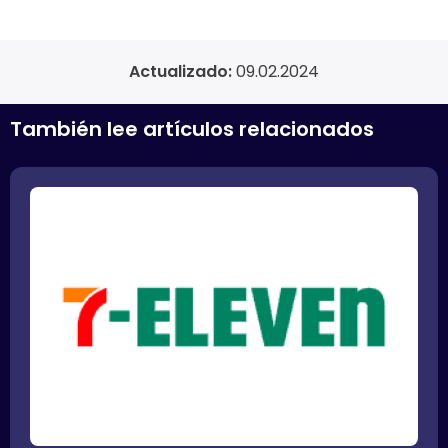
Actualizado:
09.02.2024
También lee artículos relacionados