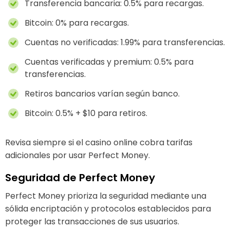
Transferencia bancaria: 0.5% para recargas.
Bitcoin: 0% para recargas.
Cuentas no verificadas: 1.99% para transferencias.
Cuentas verificadas y premium: 0.5% para
transferencias.
Retiros bancarios varían según banco.
Bitcoin: 0.5% + $10 para retiros.
Revisa siempre si el casino online cobra tarifas
adicionales por usar Perfect Money.
Seguridad de Perfect Money
Perfect Money prioriza la seguridad mediante una
sólida encriptación y protocolos establecidos para
proteger las transacciones de sus usuarios.