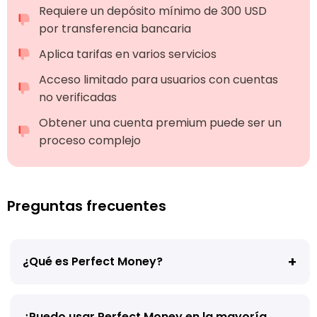
Requiere un depósito mínimo de 300 USD
por transferencia bancaria
Aplica tarifas en varios servicios
Acceso limitado para usuarios con cuentas
no verificadas
Obtener una cuenta premium puede ser un
proceso complejo
Preguntas frecuentes
¿Qué es Perfect Money?
¿Puedo usar Perfect Money en la mayoría