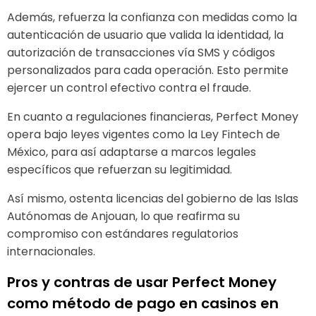
Además, refuerza la confianza con medidas como la
autenticación de usuario que valida la identidad, la
autorización de transacciones vía SMS y códigos
personalizados para cada operación. Esto permite
ejercer un control efectivo contra el fraude.
En cuanto a regulaciones financieras, Perfect Money
opera bajo leyes vigentes como la Ley Fintech de
México, para así adaptarse a marcos legales
específicos que refuerzan su legitimidad.
Así mismo, ostenta licencias del gobierno de las Islas
Autónomas de Anjouan, lo que reafirma su
compromiso con estándares regulatorios
internacionales.
Pros y contras de usar Perfect Money
como método de pago en casinos en