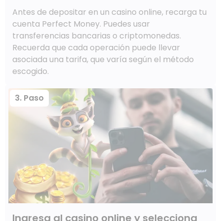
Antes de depositar en un casino online, recarga tu
cuenta Perfect Money. Puedes usar
transferencias bancarias o criptomonedas.
Recuerda que cada operación puede llevar
asociada una tarifa, que varía según el método
escogido.
3. Paso
Ingresa al casino online y selecciona