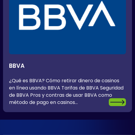
BBVA
¿Qué es BBVA? Cómo retirar dinero de casinos
en línea usando BBVA Tarifas de BBVA Seguridad
de BBVA Pros y contras de usar BBVA como
método de pago en casinos...