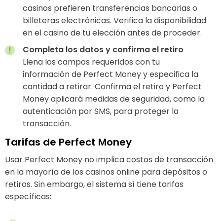
casinos prefieren transferencias bancarias o
billeteras electrónicas. Verifica la disponibilidad
en el casino de tu elección antes de proceder.
Completa los datos y confirma el retiro
Llena los campos requeridos con tu
información de Perfect Money y especifica la
cantidad a retirar. Confirma el retiro y Perfect
Money aplicará medidas de seguridad, como la
autenticación por SMS, para proteger la
transacción.
Tarifas de Perfect Money
Usar Perfect Money no implica costos de transacción
en la mayoría de los casinos online para depósitos o
retiros. Sin embargo, el sistema sí tiene tarifas
específicas: