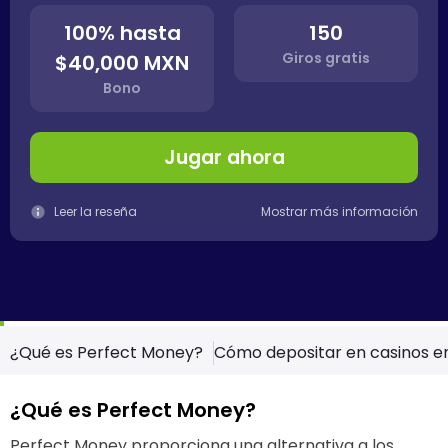
100% hasta
150
Giros gratis
$40,000 MXN
Bono
Jugar ahora
Leer la reseña
Mostrar más información
¿Qué es Perfect Money?
Cómo depositar en casinos en
¿Qué es Perfect Money?
Perfect Money proporciona una alternativa a los