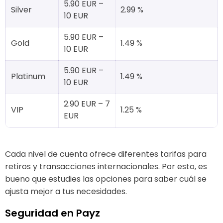
5.90 EUR –
Silver
2.99 %
10 EUR
5.90 EUR –
Gold
1.49 %
10 EUR
5.90 EUR –
Platinum
1.49 %
10 EUR
2.90 EUR – 7
VIP
1.25 %
EUR
Cada nivel de cuenta ofrece diferentes tarifas para
retiros y transacciones internacionales. Por esto, es
bueno que estudies las opciones para saber cuál se
ajusta mejor a tus necesidades.
Seguridad en Payz