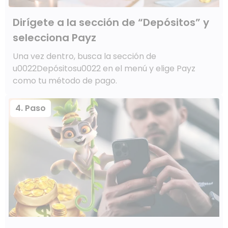
Dirígete a la sección de “Depósitos” y
selecciona Payz
Una vez dentro, busca la sección de
u0022Depósitosu0022 en el menú y elige Payz
como tu método de pago.
4. Paso