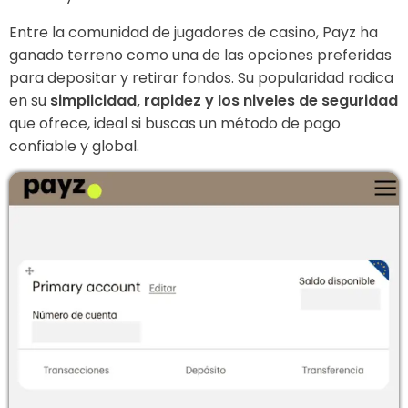
Entre la comunidad de jugadores de casino, Payz ha
ganado terreno como una de las opciones preferidas
para depositar y retirar fondos. Su popularidad radica
en su
simplicidad, rapidez y los niveles de seguridad
que ofrece, ideal si buscas un método de pago
confiable y global.