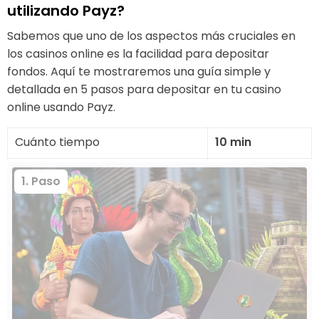
utilizando Payz?
Sabemos que uno de los aspectos más cruciales en
los casinos online es la facilidad para depositar
fondos. Aquí te mostraremos una guía simple y
detallada en 5 pasos para depositar en tu casino
online usando Payz.
Cuánto tiempo
10 min
1. Paso