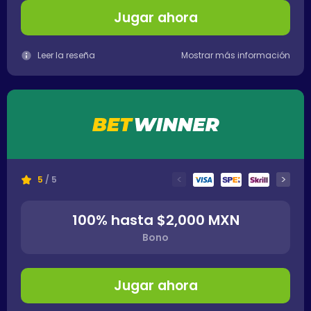
Jugar ahora
Leer la reseña
Mostrar más información
<
>
5
/ 5
100% hasta $2,000 MXN
Bono
Jugar ahora