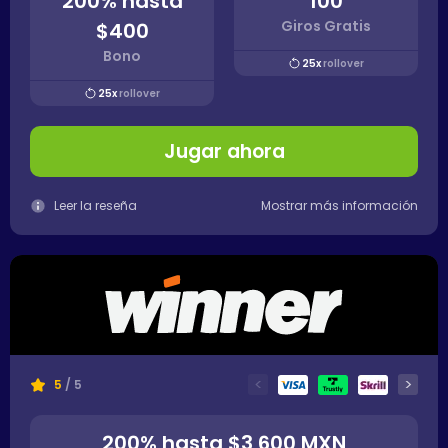
200% hasta
100
Giros Gratis
$400
Bono
25x
rollover
25x
rollover
Jugar ahora
Leer la reseña
Mostrar más información
<
>
5
/ 5
200% hasta $3,600 MXN