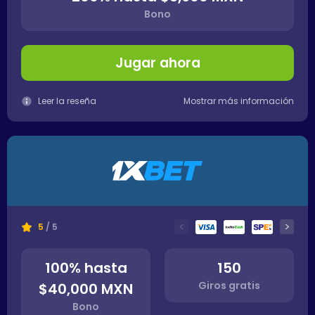
Bono
Jugar ahora
Leer la reseña
Mostrar más información
<
>
5
/ 5
100% hasta
150
Giros gratis
$40,000 MXN
Bono