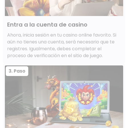
Entra a la cuenta de casino
Ahora, inicia sesión en tu casino online favorito. Si
aún no tienes una cuenta, será necesario que te
registres. Igualmente, debes completar el
proceso de verificación en el sitio de juego.
3. Paso