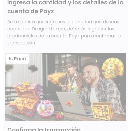
Ingresa la cantidad y los detalles de la
cuenta de Payz
Se te pedirá que ingreses la cantidad que deseas
depositar. De igual forma, deberás ingresar las
credenciales de tu cuenta Payz para confirmar la
transacción.
5. Paso
Confirma la transacción