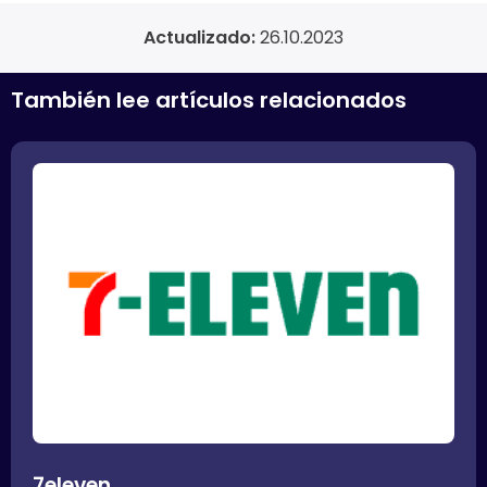
Actualizado:
26.10.2023
También lee artículos relacionados
7eleven