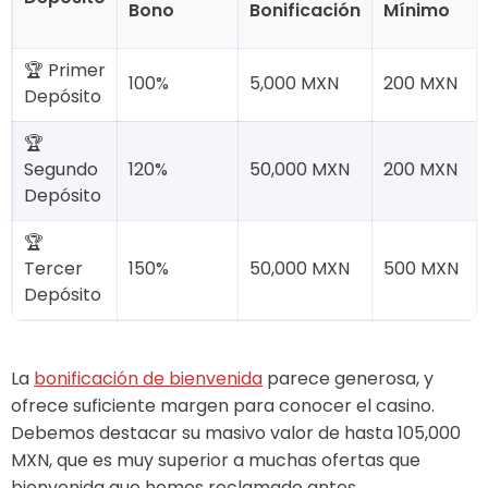
Bono
Bonificación
Mínimo
🏆 Primer
100%
5,000 MXN
200 MXN
Depósito
🏆
Segundo
120%
50,000 MXN
200 MXN
Depósito
🏆
Tercer
150%
50,000 MXN
500 MXN
Depósito
La
bonificación de bienvenida
parece generosa, y
ofrece suficiente margen para conocer el casino.
Debemos destacar su masivo valor de hasta 105,000
MXN, que es muy superior a muchas ofertas que
bienvenida que hemos reclamado antes.