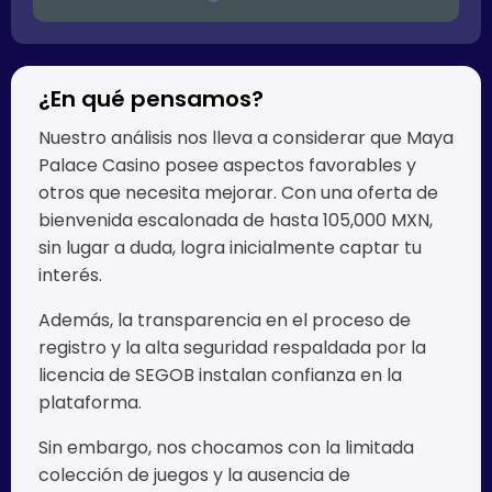
¿En qué pensamos?
Nuestro análisis nos lleva a considerar que Maya
Palace Casino posee aspectos favorables y
otros que necesita mejorar. Con una oferta de
bienvenida escalonada de hasta 105,000 MXN,
sin lugar a duda, logra inicialmente captar tu
interés.
Además, la transparencia en el proceso de
registro y la alta seguridad respaldada por la
licencia de SEGOB instalan confianza en la
plataforma.
Sin embargo, nos chocamos con la limitada
colección de juegos y la ausencia de