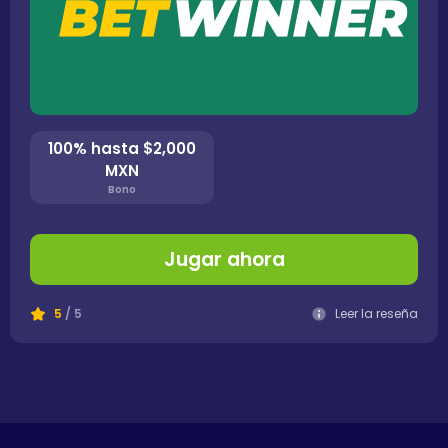
100% hasta $2,000
MXN
Bono
Jugar ahora
5
/ 5
Leer la reseña