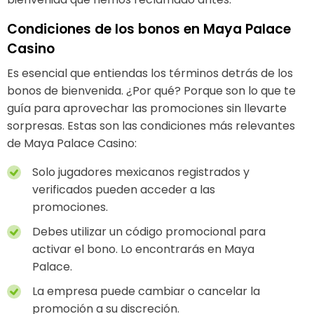
Condiciones de los bonos en Maya Palace
Casino
Es esencial que entiendas los términos detrás de los
bonos de bienvenida. ¿Por qué? Porque son lo que te
guía para aprovechar las promociones sin llevarte
sorpresas. Estas son las condiciones más relevantes
de Maya Palace Casino:
Solo jugadores mexicanos registrados y
verificados pueden acceder a las
promociones.
Debes utilizar un código promocional para
activar el bono. Lo encontrarás en Maya
Palace.
La empresa puede cambiar o cancelar la
promoción a su discreción.