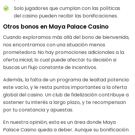
Solo jugadores que cumplan con las políticas
del casino pueden recibir las bonificaciones.
Otros bonos en Maya Palace Casino
Cuando exploramos más allá del bono de bienvenida,
nos encontramos con una situación menos
prometedora. No hay promociones adicionales a la
oferta inicial, lo cual puede afectar tu decisión si
buscas un flujo constante de incentivos.
Además, la falta de un programa de lealtad potencia
este vacío, y le resta puntos importantes a la oferta
global del casino. Un club de fidelización contribuye a
sostener tu interés a largo plazo, y te recompensan
por tu constancia y apuestas.
En nuestra opinión, esta es un área donde Maya
Palace Casino queda a deber. Aunque su bonificación