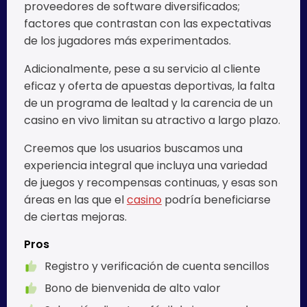
proveedores de software diversificados;
factores que contrastan con las expectativas
de los jugadores más experimentados.
Adicionalmente, pese a su servicio al cliente
eficaz y oferta de apuestas deportivas, la falta
de un programa de lealtad y la carencia de un
casino en vivo limitan su atractivo a largo plazo.
Creemos que los usuarios buscamos una
experiencia integral que incluya una variedad
de juegos y recompensas continuas, y esas son
áreas en las que el
casino
podría beneficiarse
de ciertas mejoras.
Pros
Registro y verificación de cuenta sencillos
Bono de bienvenida de alto valor