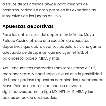
disfrute de los casinos
online
, para muchos de
nosotros, radica en gran parte en las experiencias
inmersivas de los juegos en vivo.
Apuestas deportivas
Para los entusiastas del deporte en México, Maya
Palace Casino ofrece una sección de apuestas
deportivas que cubre eventos populares y una gama
adecuada de disciplinas, que incluyen el fútbol,
baloncesto, boxeo, MMA y más.
Aquí encuentras mercados familiares como el 1X2,
marcador total y hándicaps, al igual que la posibilidad
de hacer parlays (apuestas combinadas). Además, en
Maya Palace cuentas con acceso a eventos
significativos, como la Liga MX, NFL, MLB, NBA y las
peleas de boxeo destacadas.