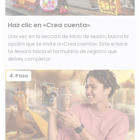
Haz clic en «Crea cuenta»
Una vez en la sección de inicio de sesión, busca la
opción que te invite a «Crea cuenta». Este enlace
te llevará hacia el formulario de registro que
debes completar.
4. Paso