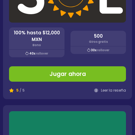
100% hasta $12,000
500
MXN
Giros gratis
Bono
30x
rollover
40x
rollover
Jugar ahora
5
/ 5
Leer la reseña