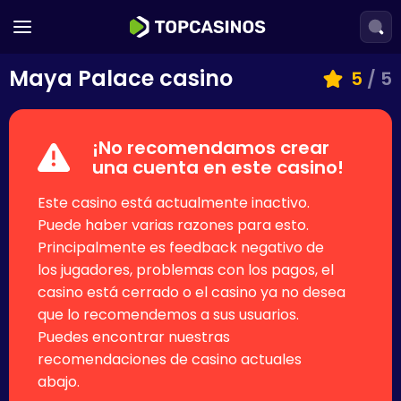
Maya Palace casino
5
/ 5
¡No recomendamos crear
una cuenta en este casino!
Este casino está actualmente inactivo.
Puede haber varias razones para esto.
Principalmente es feedback negativo de
los jugadores, problemas con los pagos, el
casino está cerrado o el casino ya no desea
que lo recomendemos a sus usuarios.
Puedes encontrar nuestras
recomendaciones de casino actuales
abajo.