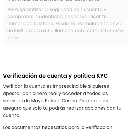
Para garantizar la seguridad de tu cuenta y
comprobar tu identidad, es vital verificar tu
número de teléfono. El casino normalmente envía
un SMS o realiza una llamada para completar este
paso.
Verificación de cuenta y política KYC
Verificar la cuenta es imprescindible si quieres
apostar con dinero real y acceder a todos los
servicios de Maya Palace Casino. Este proceso
asegura que solo tú podrás realizar acciones con tu
cuenta.
Los documentos necesarios para la verificación