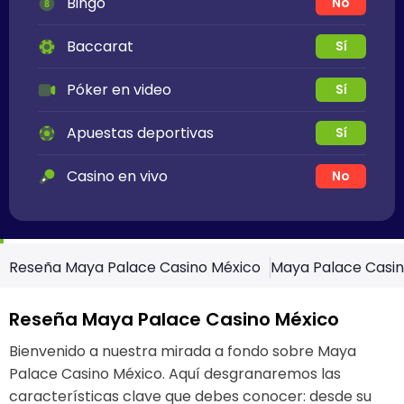
Bingo
No
Baccarat
Sí
Póker en video
Sí
Apuestas deportivas
Sí
Casino en vivo
No
Reseña Maya Palace Casino México
Maya Palace Casino
Reseña Maya Palace Casino México
Bienvenido a nuestra mirada a fondo sobre Maya
Palace Casino México. Aquí desgranaremos las
características clave que debes conocer: desde su