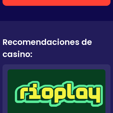
Recomendaciones de
casino: