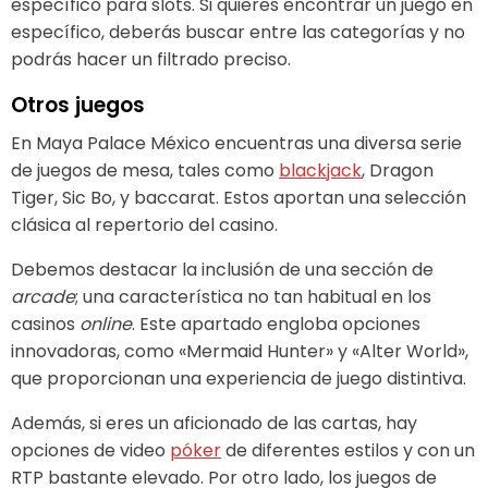
específico para slots. Si quieres encontrar un juego en
específico, deberás buscar entre las categorías y no
podrás hacer un filtrado preciso.
Otros juegos
En Maya Palace México encuentras una diversa serie
de juegos de mesa, tales como
blackjack
, Dragon
Tiger, Sic Bo, y baccarat. Estos aportan una selección
clásica al repertorio del casino.
Debemos destacar la inclusión de una sección de
arcade
; una característica no tan habitual en los
casinos
online
. Este apartado engloba opciones
innovadoras, como «Mermaid Hunter» y «Alter World»,
que proporcionan una experiencia de juego distintiva.
Además, si eres un aficionado de las cartas, hay
opciones de video
póker
de diferentes estilos y con un
RTP bastante elevado. Por otro lado, los juegos de