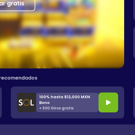
ar gratis
os recomendados
100% hasta $12,000 MXN
Bono
+ 500 Giros gratis