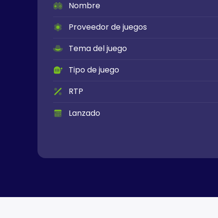
Nombre
Proveedor de juegos
Tema del juego
Tipo de juego
RTP
Lanzado