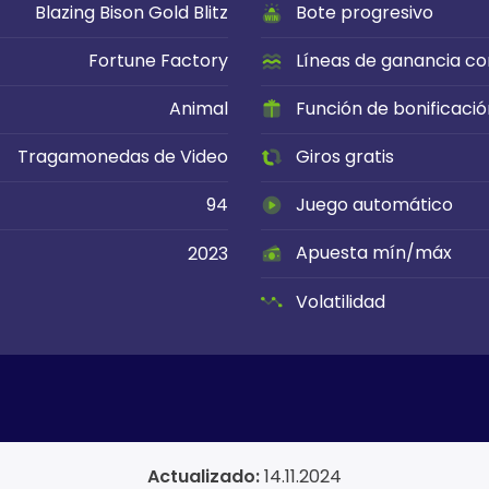
Blazing Bison Gold Blitz
Bote progresivo
Fortune Factory
Líneas de ganancia co
Animal
Función de bonificació
Tragamonedas de Video
Giros gratis
94
Juego automático
Apuesta mín/máx
2023
Volatilidad
Actualizado:
14.11.2024