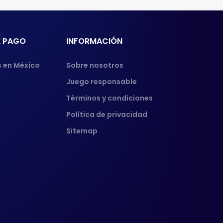
E PAGO
INFORMACIÓN
 en México
Sobre nosotros
Juego responsable
Términos y condiciones
Política de privacidad
Sitemap