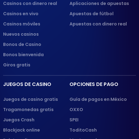
Casinos con dinero real
Aplicaciones de apuestas
Casinos en vivo
Apuestas de fútbol
Casinos móviles
Apuestas con dinero real
Nuevos casinos
Bonos de Casino
Bonos bienvenida
Giros gratis
JUEGOS DE CASINO
OPCIONES DE PAGO
Juegos de casino gratis
Guía de pagos en México
Tragamonedas gratis
OXXO
Juegos Crash
SPEI
Blackjack online
ToditoCash