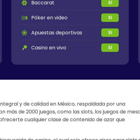
Baccarat
Sí
Póker en video
Sí
Apuestas deportivas
Sí
Casino en vivo
Sí
ntegral y de calidad en México, respaldada por una
Con más de 2000 juegos, como las slots, los juegos de mesa
 ofrecerte cualquier clase de contenido de azar que