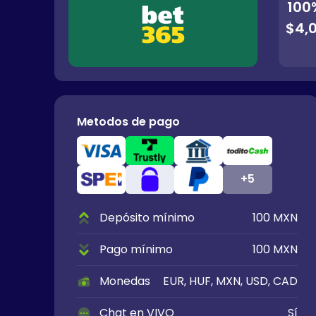
100
$4,
Metodos de pago
+5
Depósito mínimo
100 MXN
Pago mínimo
100 MXN
Monedas
EUR, HUF, MXN, USD, CAD
Chat en VIVO
Sí