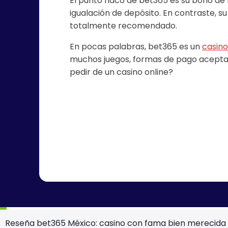
El punto flaco de bet365 es su bono de b
igualación de depósito. En contraste, 
totalmente recomendado.
En pocas palabras, bet365 es un
casino
muchos juegos, formas de pago aceptad
pedir de un casino online?
Reseña bet365 México: casino con fama bien merecida