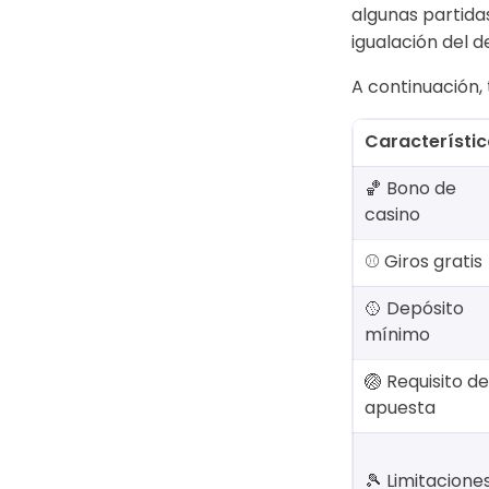
algunas partida
igualación del de
A continuación, 
Característi
🏀 Bono de
casino
⚾️ Giros gratis
🥎 Depósito
mínimo
🏐 Requisito de
apuesta
🎾 Limitacione