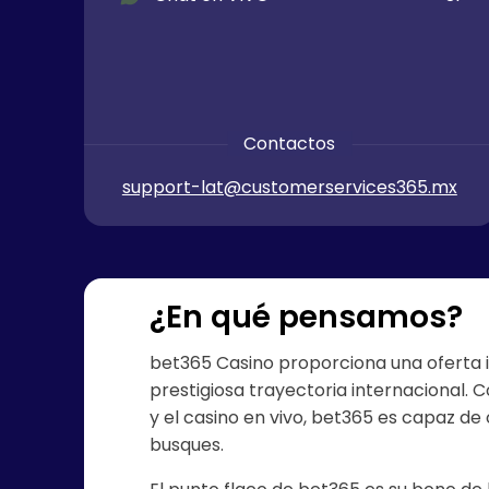
Contactos
support-lat@customerservices365.mx
¿En qué pensamos?
bet365 Casino proporciona una oferta i
prestigiosa trayectoria internacional. 
y el casino en vivo, bet365 es capaz de
busques.