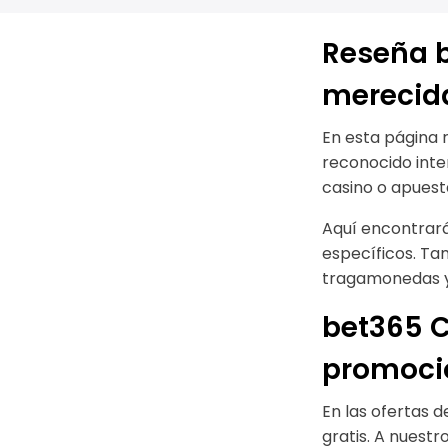
Reseña b
merecid
En esta página 
reconocido inte
casino o apuest
Aquí encontrará
específicos. Tam
tragamonedas y 
bet365 C
promocio
En las ofertas 
gratis. A nuest