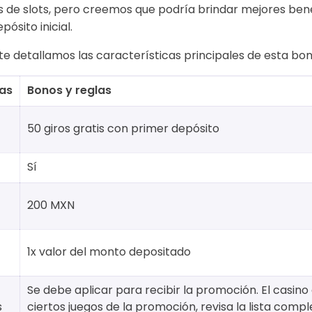
s de slots, pero creemos que podría brindar mejores ben
pósito inicial.
te detallamos las características principales de esta boni
cas
Bonos y reglas
50 giros gratis con primer depósito
Sí
200 MXN
1x valor del monto depositado
Se debe aplicar para recibir la promoción. El casino
s
ciertos juegos de la promoción, revisa la lista compl