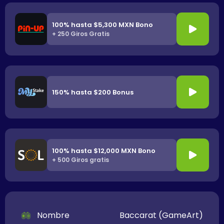
100% hasta $5,300 MXN Bono
+ 250 Giros Gratis
150% hasta $200 Bonus
100% hasta $12,000 MXN Bono
+ 500 Giros gratis
Nombre
Baccarat (GameArt)