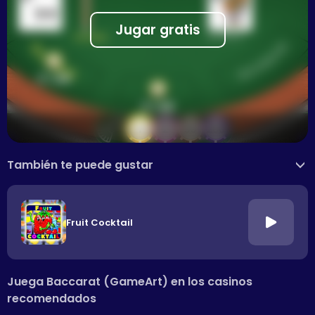
Jugar gratis
También te puede gustar
>
Fruit Cocktail
Juega Baccarat (GameArt) en los casinos
recomendados