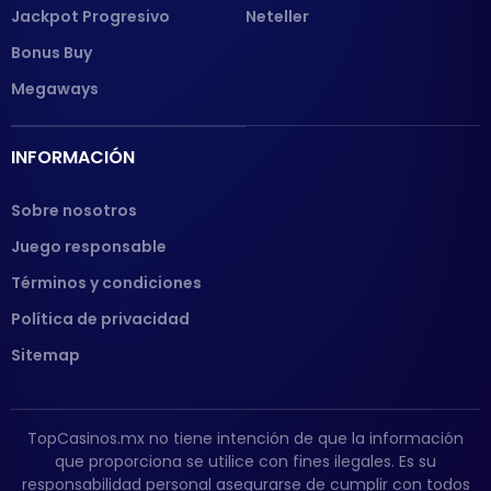
Jackpot Progresivo
Neteller
Bonus Buy
Megaways
INFORMACIÓN
Sobre nosotros
Juego responsable
Términos y condiciones
Política de privacidad
Sitemap
TopCasinos.mx no tiene intención de que la información
que proporciona se utilice con fines ilegales. Es su
responsabilidad personal asegurarse de cumplir con todos