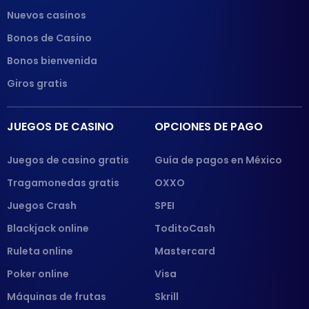
Nuevos casinos
Bonos de Casino
Bonos bienvenida
Giros gratis
JUEGOS DE CASINO
OPCIONES DE PAGO
Juegos de casino gratis
Guía de pagos en México
Tragamonedas gratis
OXXO
Juegos Crash
SPEI
Blackjack online
ToditoCash
Ruleta online
Mastercard
Poker online
Visa
Máquinas de frutas
Skrill